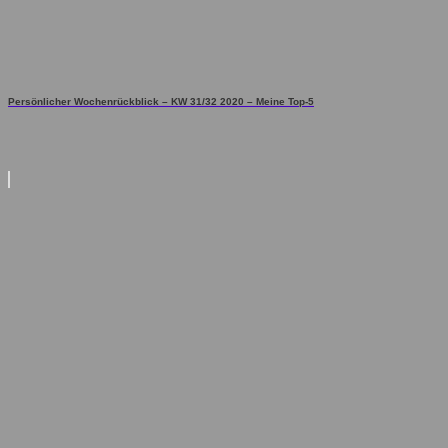
Persönlicher Wochenrückblick – KW 31/32 2020 – Meine Top-5