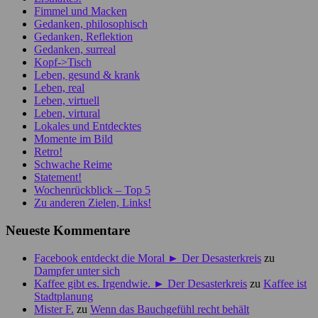
Fimmel und Macken
Gedanken, philosophisch
Gedanken, Reflektion
Gedanken, surreal
Kopf->Tisch
Leben, gesund & krank
Leben, real
Leben, virtuell
Leben, virtural
Lokales und Entdecktes
Momente im Bild
Retro!
Schwache Reime
Statement!
Wochenrückblick – Top 5
Zu anderen Zielen, Links!
Neueste Kommentare
Facebook entdeckt die Moral ► Der Desasterkreis
zu
Dampfer unter sich
Kaffee gibt es. Irgendwie. ► Der Desasterkreis
zu
Kaffee ist
Stadtplanung
Mister F.
zu
Wenn das Bauchgefühl recht behält