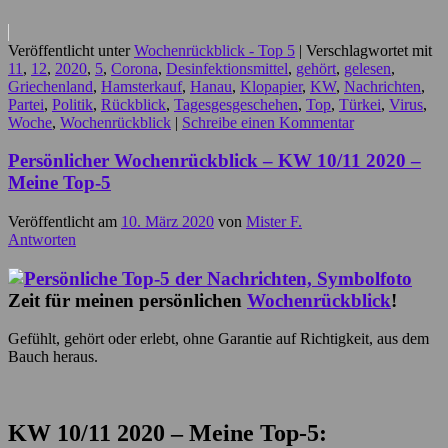
Veröffentlicht unter
Wochenrückblick - Top 5
|
Verschlagwortet mit
11
,
12
,
2020
,
5
,
Corona
,
Desinfektionsmittel
,
gehört
,
gelesen
,
Griechenland
,
Hamsterkauf
,
Hanau
,
Klopapier
,
KW
,
Nachrichten
,
Partei
,
Politik
,
Rückblick
,
Tagesgesgeschehen
,
Top
,
Türkei
,
Virus
,
Woche
,
Wochenrückblick
|
Schreibe einen Kommentar
Persönlicher Wochenrückblick – KW 10/11 2020 –
Meine Top-5
Veröffentlicht am
10. März 2020
von
Mister F.
Antworten
Zeit für meinen persönlichen
Wochenrückblick
!
Gefühlt, gehört oder erlebt, ohne Garantie auf Richtigkeit, aus dem
Bauch heraus.
KW 10/11 2020 – Meine Top-5: