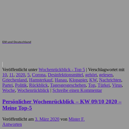
EM und Deutschland
Veröffentlicht unter
Wochenrückblick - Top 5
|
Verschlagwortet mit
10
,
11
,
2020
,
5
,
Corona
,
Desinfektionsmittel
,
gehört
,
gelesen
,
Griechenland
,
Hamsterkauf
,
Hanau
,
Klopapier
,
KW
,
Nachrichten
,
Partei
,
Politik
,
Rückblick
,
Tagesgesgeschehen
,
Top
,
Türkei
,
Virus
,
Woche
,
Wochenrückblick
|
Schreibe einen Kommentar
Persönlicher Wochenrückblick – KW 09/10 2020 –
Meine Top-5
Veröffentlicht am
3. März 2020
von
Mister F.
Antworten