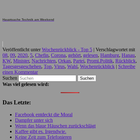
Hauptsache Technik am Weekend
Veröffentlicht unter
Wochenrückblick - Top 5
|
Verschlagwortet mit
08
,
09
,
2020
,
5
,
Chefin
,
Corona
,
gehört
,
gelesen
,
Hamburg
,
Hanau
,
KW
,
Minister
,
Nachrichten
,
Orkan
,
Partei
,
Promi.Politik
,
Rückblick
,
Tagesgesgeschehen
,
Top
,
Virus
,
Wahl
,
Wochenrückblick
|
Schreibe
einen Kommentar
Suchen
Was viel gelesen wird:
Das Letzte:
Facebook entdeckt die Moral
Dampfer unter sich
Wenn das blaue Häuschen zurückschlägt
Kaffee gibt es. Irgendwie.
Keine Zeit zum Telefonieren