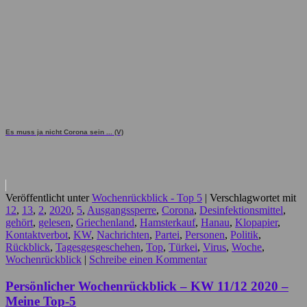
Es muss ja nicht Corona sein ... (V)
Veröffentlicht unter
Wochenrückblick - Top 5
|
Verschlagwortet mit
12
,
13
,
2
,
2020
,
5
,
Ausgangssperre
,
Corona
,
Desinfektionsmittel
,
gehört
,
gelesen
,
Griechenland
,
Hamsterkauf
,
Hanau
,
Klopapier
,
Kontaktverbot
,
KW
,
Nachrichten
,
Partei
,
Personen
,
Politik
,
Rückblick
,
Tagesgesgeschehen
,
Top
,
Türkei
,
Virus
,
Woche
,
Wochenrückblick
|
Schreibe einen Kommentar
Persönlicher Wochenrückblick – KW 11/12 2020 –
Meine Top-5