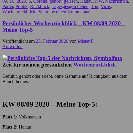
09
,
10
,
2020
,
5
,
Corona
,
gehört
,
gelesen
,
Hanau
,
KW
,
Nachrichten
,
Partei
,
Politik
,
Rückblick
,
Tagesgesgeschehen
,
Top
,
Virus
,
Wochenrückblick
|
Schreibe einen Kommentar
Persönlicher Wochenrückblick – KW 08/09 2020 –
Meine Top-5
Veröffentlicht am
25. Februar 2020
von
Mister F.
Antworten
Zeit für meinen persönlichen
Wochenrückblick
!
Gefühlt, gehört oder erlebt, ohne Garantie auf Richtigkeit, aus dem
Bauch heraus.
KW 08/09 2020 – Meine Top-5:
Platz 1:
Volkmarsen
Platz 2:
Hanau