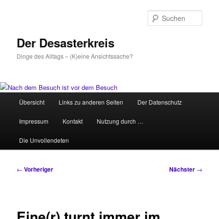
Zum
primären
Such
Inhalt
springen
Der Desasterkreis
Dinge des Alltags – (K)eine Ansichtssache?
Hauptmenü
Übersicht
Links zu anderen Seiten
Der Datenschutz
Impressum
Kontakt
Nutzung durch …
Die Unvollendeten
Beitragsnavigation
←
Vorheriger
Nächster
→
Eine(r) turnt immer im