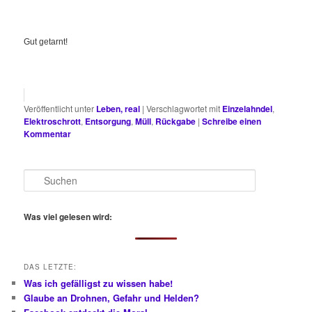
Gut getarnt!
Veröffentlicht unter
Leben, real
|
Verschlagwortet mit
Einzelahndel
,
Elektroschrott
,
Entsorgung
,
Müll
,
Rückgabe
|
Schreibe einen
Kommentar
S
u
c
h
Was viel gelesen wird:
e
n
DAS LETZTE:
Was ich gefälligst zu wissen habe!
Glaube an Drohnen, Gefahr und Helden?