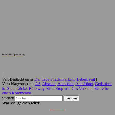
Dampferspielzeug
Veröffentlicht unter
Der liebe Straßenverkehr
,
Leben, real
|
Verschlagwortet mit
A6
,
Abstand
,
Autobahn
,
Autofahrer
,
Gedanken
im Stau
,
Lücke
,
Rückweg
,
Stau
,
Stop-and-Go
,
Verkehr
|
Schreibe
einen Kommentar
Suchen
Was viel gelesen wird: