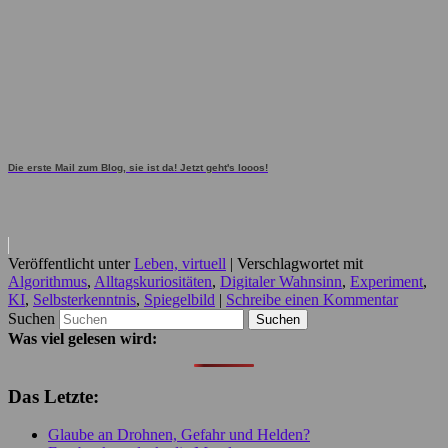
Die erste Mail zum Blog, sie ist da! Jetzt geht's looos!
Veröffentlicht unter
Leben, virtuell
|
Verschlagwortet mit
Algorithmus
,
Alltagskuriositäten
,
Digitaler Wahnsinn
,
Experiment
,
KI
,
Selbsterkenntnis
,
Spiegelbild
|
Schreibe einen Kommentar
Suchen
Was viel gelesen wird:
Das Letzte:
Glaube an Drohnen, Gefahr und Helden?