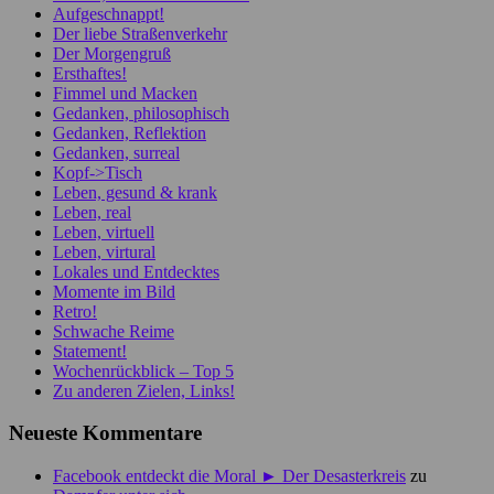
Aufgeschnappt!
Der liebe Straßenverkehr
Der Morgengruß
Ersthaftes!
Fimmel und Macken
Gedanken, philosophisch
Gedanken, Reflektion
Gedanken, surreal
Kopf->Tisch
Leben, gesund & krank
Leben, real
Leben, virtuell
Leben, virtural
Lokales und Entdecktes
Momente im Bild
Retro!
Schwache Reime
Statement!
Wochenrückblick – Top 5
Zu anderen Zielen, Links!
Neueste Kommentare
Facebook entdeckt die Moral ► Der Desasterkreis
zu