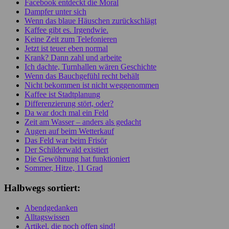
Facebook entdeckt die Moral
Dampfer unter sich
Wenn das blaue Häuschen zurückschlägt
Kaffee gibt es. Irgendwie.
Keine Zeit zum Telefonieren
Jetzt ist teuer eben normal
Krank? Dann zahl und arbeite
Ich dachte, Turnhallen wären Geschichte
Wenn das Bauchgefühl recht behält
Nicht bekommen ist nicht weggenommen
Kaffee ist Stadtplanung
Differenzierung stört, oder?
Da war doch mal ein Feld
Zeit am Wasser – anders als gedacht
Augen auf beim Wetterkauf
Das Feld war beim Frisör
Der Schilderwald existiert
Die Gewöhnung hat funktioniert
Sommer, Hitze, 11 Grad
Halbwegs sortiert:
Abendgedanken
Alltagswissen
Artikel, die noch offen sind!