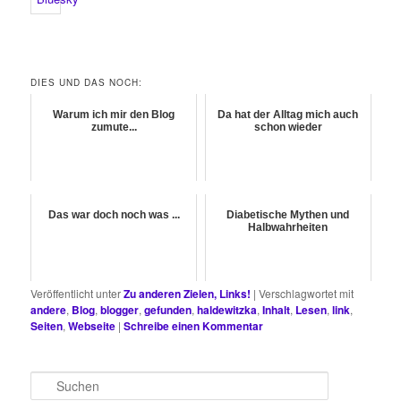
DIES UND DAS NOCH:
Warum ich mir den Blog
Da hat der Alltag mich auch
zumute...
schon wieder
Das war doch noch was ...
Diabetische Mythen und
Halbwahrheiten
Veröffentlicht unter
Zu anderen Zielen, Links!
|
Verschlagwortet mit
andere
,
Blog
,
blogger
,
gefunden
,
haldewitzka
,
Inhalt
,
Lesen
,
link
,
Seiten
,
Webseite
|
Schreibe einen Kommentar
S
u