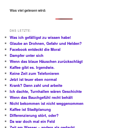
c
h
Was viel gelesen wird:
e
n
DAS LETZTE:
Was ich gefälligst zu wissen habe!
Glaube an Drohnen, Gefahr und Helden?
Facebook entdeckt die Moral
Dampfer unter sich
Wenn das blaue Häuschen zurückschlägt
Kaffee gibt es. Irgendwie.
Keine Zeit zum Telefonieren
Jetzt ist teuer eben normal
Krank? Dann zahl und arbeite
Ich dachte, Turnhallen wären Geschichte
Wenn das Bauchgefühl recht behält
Nicht bekommen ist nicht weggenommen
Kaffee ist Stadtplanung
Differenzierung stört, oder?
Da war doch mal ein Feld
Zeit am Wasser – anders als gedacht