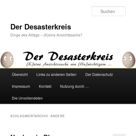
Zum
Zum
primären
sekundären
Such
Inhalt
Inhalt
springen
springen
Der Desasterkreis
Dinge des Alltags – (K)eine Ansichtssache?
Hauptmenü
Übersicht
Links zu anderen Seiten
Der Datenschutz
Impressum
Kontakt
Nutzung durch …
Die Unvollendeten
SCHLAGWORTARCHIV:
ANDERE