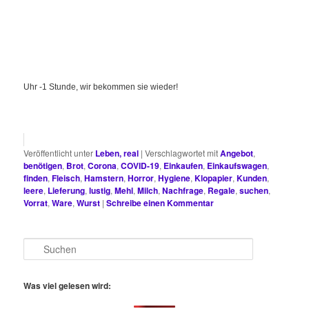
Uhr -1 Stunde, wir bekommen sie wieder!
Veröffentlicht unter
Leben, real
|
Verschlagwortet mit
Angebot
,
benötigen
,
Brot
,
Corona
,
COVID-19
,
Einkaufen
,
Einkaufswagen
,
finden
,
Fleisch
,
Hamstern
,
Horror
,
Hygiene
,
Klopapier
,
Kunden
,
leere
,
Lieferung
,
lustig
,
Mehl
,
Milch
,
Nachfrage
,
Regale
,
suchen
,
Vorrat
,
Ware
,
Wurst
|
Schreibe einen Kommentar
S
u
c
h
Was viel gelesen wird:
e