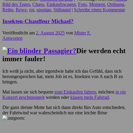
Bild des Tages
,
Chaos
,
Einkaufswagen
,
Foto
,
Moment
,
Ordnung
,
Reihe
,
Rewe
,
rot
,
spontan
,
Stillstand
|
Schreibe einen Kommentar
Insekten-Chauffeur Michael?
Veröffentlicht am
2. August 2025
von
Mister F.
Antworten
Die werden echt
immer fauler!
Ich weiß ja nicht, aber irgendwie habe ich das Gefühl, dass sich
herumgesprochen hat, mein Job ist es, Insekten von A nach B zu
bringen.
Mal lassen sie sich bequem
zum Einkaufen fahren
, möchten
in ein
Konzert geschmuggelt
werden oder
klauen mein Fahrrad
.
Die ganz dreiste Motte hat sich dann direkt fürs Auto entschieden,
der Fahrtwind war wahrscheinlich nur eine leichte Brise