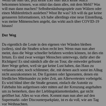
Wenn die oder der, jetzt keine Eier oder auch keine Milch
bekommen können, was nützt das dann alles, mit dem Mehl? Was
will man dann machen? Selbstbestäubungsspiele zum Wälzen oder
einen Mühlenfetisch ausleben? Wisst Ihr was? Ich will da gar keine
genaueren Informationen, ich habe allerdings eine neue Einstellung,
was meine Mitmenschen angeht, das wirkt auch über COVID-19
hinaus!
Der Weg
Da eigentlich die Leute in den eigenen vier Wänden bleiben
(sollen), sind die Straßen schon recht leer. Wenn man nun aber
meint, dass die Wege schneller befahren werden können, ist dies ein
Irrtum. Es sind zwar weniger Menschen unterwegs, dafür aber die
Richtigen! Es sind nämlich alle die on Tour, die entweder gefrustet
ihrer Wege gehen, weil sie gar keine Lust haben, das Haus zu
verlassen oder, noch schlimmer, die, mit denen auch sonst im Alltag
nicht auszukommen ist. Die Egoisten oder Ignoranten, denen ein
friedliches Miteinander zu jeder Zeit, am Allerwertesten vorbeigeht.
Es wird blind über die Straße gerannt, einfach die Autotür zu
Fahrbahn hin aufgerissen oder mitten auf der Kreuzung angehalten
um zu bemerken, dass der Lieblingsklamottenladen, gar nicht
geöffnet hat. Alles so was eben. Kommt man nun aber auf den
Supermarkt- oder Discounterparkplatz, ist es da voll, wie am Tag
vor Weihnachten.