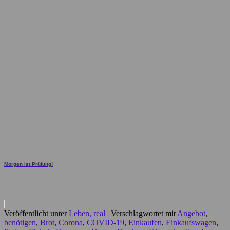
Morgen ist Prüfung!
Veröffentlicht unter
Leben, real
|
Verschlagwortet mit
Angebot
,
benötigen
,
Brot
,
Corona
,
COVID-19
,
Einkaufen
,
Einkaufswagen
,