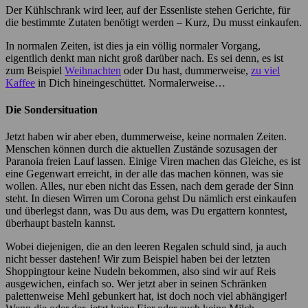
Der Kühlschrank wird leer, auf der Essenliste stehen Gerichte, für
die bestimmte Zutaten benötigt werden – Kurz, Du musst einkaufen.
In normalen Zeiten, ist dies ja ein völlig normaler Vorgang,
eigentlich denkt man nicht groß darüber nach. Es sei denn, es ist
zum Beispiel
Weihnachten
oder Du hast, dummerweise,
zu viel
Kaffee
in Dich hineingeschüttet. Normalerweise…
Die Sondersituation
Jetzt haben wir aber eben, dummerweise, keine normalen Zeiten.
Menschen können durch die aktuellen Zustände sozusagen der
Paranoia freien Lauf lassen. Einige Viren machen das Gleiche, es ist
eine Gegenwart erreicht, in der alle das machen können, was sie
wollen. Alles, nur eben nicht das Essen, nach dem gerade der Sinn
steht. In diesen Wirren um Corona gehst Du nämlich erst einkaufen
und überlegst dann, was Du aus dem, was Du ergattern konntest,
überhaupt basteln kannst.
Wobei diejenigen, die an den leeren Regalen schuld sind, ja auch
nicht besser dastehen! Wir zum Beispiel haben bei der letzten
Shoppingtour keine Nudeln bekommen, also sind wir auf Reis
ausgewichen, einfach so. Wer jetzt aber in seinen Schränken
palettenweise Mehl gebunkert hat, ist doch noch viel abhängiger!