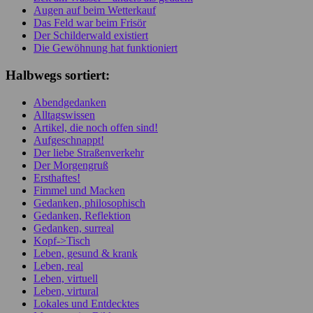
Augen auf beim Wetterkauf
Das Feld war beim Frisör
Der Schilderwald existiert
Die Gewöhnung hat funktioniert
Halbwegs sortiert:
Abendgedanken
Alltagswissen
Artikel, die noch offen sind!
Aufgeschnappt!
Der liebe Straßenverkehr
Der Morgengruß
Ersthaftes!
Fimmel und Macken
Gedanken, philosophisch
Gedanken, Reflektion
Gedanken, surreal
Kopf->Tisch
Leben, gesund & krank
Leben, real
Leben, virtuell
Leben, virtural
Lokales und Entdecktes