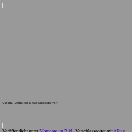
Corona, Verhalten & Ausgangssperren
Veröffentlicht unter
Momente im Bild
|
Verschlagwortet mit
Alltag
,