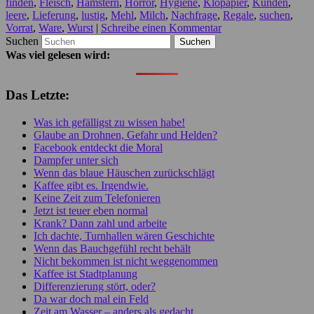
finden
,
Fleisch
,
Hamstern
,
Horror
,
Hygiene
,
Klopapier
,
Kunden
,
leere
,
Lieferung
,
lustig
,
Mehl
,
Milch
,
Nachfrage
,
Regale
,
suchen
,
Vorrat
,
Ware
,
Wurst
|
Schreibe einen Kommentar
Suchen
Was viel gelesen wird:
Das Letzte:
Was ich gefälligst zu wissen habe!
Glaube an Drohnen, Gefahr und Helden?
Facebook entdeckt die Moral
Dampfer unter sich
Wenn das blaue Häuschen zurückschlägt
Kaffee gibt es. Irgendwie.
Keine Zeit zum Telefonieren
Jetzt ist teuer eben normal
Krank? Dann zahl und arbeite
Ich dachte, Turnhallen wären Geschichte
Wenn das Bauchgefühl recht behält
Nicht bekommen ist nicht weggenommen
Kaffee ist Stadtplanung
Differenzierung stört, oder?
Da war doch mal ein Feld
Zeit am Wasser – anders als gedacht