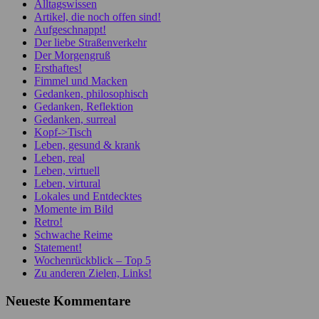
Alltagswissen
Artikel, die noch offen sind!
Aufgeschnappt!
Der liebe Straßenverkehr
Der Morgengruß
Ersthaftes!
Fimmel und Macken
Gedanken, philosophisch
Gedanken, Reflektion
Gedanken, surreal
Kopf->Tisch
Leben, gesund & krank
Leben, real
Leben, virtuell
Leben, virtural
Lokales und Entdecktes
Momente im Bild
Retro!
Schwache Reime
Statement!
Wochenrückblick – Top 5
Zu anderen Zielen, Links!
Neueste Kommentare