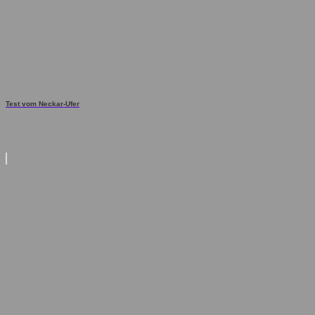
Test vom Neckar-Ufer