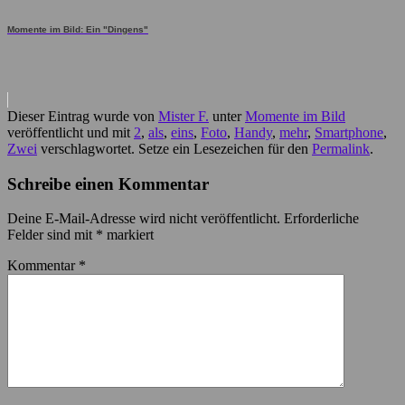
Momente im Bild: Ein "Dingens"
Dieser Eintrag wurde von
Mister F.
unter
Momente im Bild
veröffentlicht und mit
2
,
als
,
eins
,
Foto
,
Handy
,
mehr
,
Smartphone
,
Zwei
verschlagwortet. Setze ein Lesezeichen für den
Permalink
.
Schreibe einen Kommentar
Deine E-Mail-Adresse wird nicht veröffentlicht.
Erforderliche
Felder sind mit
*
markiert
Kommentar
*