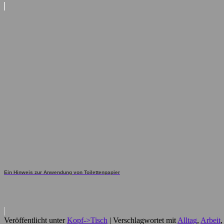
Ein Hinweis zur Anwendung von Toilettenpapier
Veröffentlicht unter
Kopf->Tisch
|
Verschlagwortet mit
Alltag
,
Arbeit
,