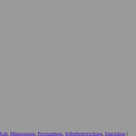
Kalt
,
Mittagspause
,
Proviantdose
,
Selbstbeherrschung
,
Snackdose
|