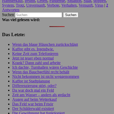
Hamsterkauf
,
Irrsinn
,
Leben
,
Pandemie
,
Situation
,
Staat
,
stoppen
,
System
,
Trotz
,
Unvernunft
,
Verbote
,
Verhalten
,
Vernunft
,
Virus
|
2
Antworten
Suchen
Was viel gelesen wird:
Das Letzte:
Wenn das blaue Häuschen zurückschlägt
Kaffee gibt es. Irgendwie.
Keine Zeit zum Telefonieren
Jetzt ist teuer eben normal
Krank? Dann zahl und arbeite
Ich dachte, Turnhallen wären Geschichte
Wenn das Bauchgefühl recht behält
Nicht bekommen ist nicht weggenommen
Kaffee ist Stadtplanung
Differenzierung stört, oder?
Da war doch mal ein Feld
Zeit am Wasser – anders als gedacht
Augen auf beim Wetterkauf
Das Feld war beim Frisör
Der Schilderwald existiert
Die Gewöhnung hat funktioniert