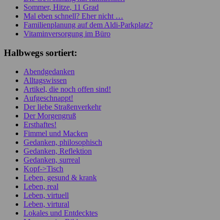
Sommer, Hitze, 11 Grad
Mal eben schnell? Eher nicht …
Familienplanung auf dem Aldi-Parkplatz?
Vitaminversorgung im Büro
Halbwegs sortiert:
Abendgedanken
Alltagswissen
Artikel, die noch offen sind!
Aufgeschnappt!
Der liebe Straßenverkehr
Der Morgengruß
Ersthaftes!
Fimmel und Macken
Gedanken, philosophisch
Gedanken, Reflektion
Gedanken, surreal
Kopf->Tisch
Leben, gesund & krank
Leben, real
Leben, virtuell
Leben, virtural
Lokales und Entdecktes