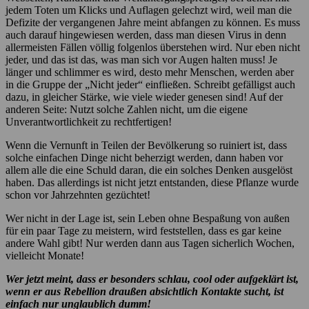
jedem Toten um Klicks und Auflagen gelechzt wird, weil man die
Defizite der vergangenen Jahre meint abfangen zu können. Es muss
auch darauf hingewiesen werden, dass man diesen Virus in denn
allermeisten Fällen völlig folgenlos überstehen wird. Nur eben nicht
jeder, und das ist das, was man sich vor Augen halten muss! Je
länger und schlimmer es wird, desto mehr Menschen, werden aber
in die Gruppe der „Nicht jeder“ einfließen. Schreibt gefälligst auch
dazu, in gleicher Stärke, wie viele wieder genesen sind! Auf der
anderen Seite: Nutzt solche Zahlen nicht, um die eigene
Unverantwortlichkeit zu rechtfertigen!
Wenn die Vernunft in Teilen der Bevölkerung so ruiniert ist, dass
solche einfachen Dinge nicht beherzigt werden, dann haben vor
allem alle die eine Schuld daran, die ein solches Denken ausgelöst
haben. Das allerdings ist nicht jetzt entstanden, diese Pflanze wurde
schon vor Jahrzehnten gezüchtet!
Wer nicht in der Lage ist, sein Leben ohne Bespaßung von außen
für ein paar Tage zu meistern, wird feststellen, dass es gar keine
andere Wahl gibt! Nur werden dann aus Tagen sicherlich Wochen,
vielleicht Monate!
Wer jetzt meint, dass er besonders schlau, cool oder aufgeklärt ist,
wenn er aus Rebellion draußen absichtlich Kontakte sucht, ist
einfach nur unglaublich dumm!