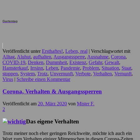
Gartentag
Veröffentlicht unter
Ersthaftes!
,
Leben, real
|
Verschlagwortet mit
Alltag
,
Aluhut
,
aufhalten
,
Ausgangssperre
,
Ausnahme
,
Corona
,
COVID-19
,
Denken
,
Dummheit
,
Existenz
,
Gefahr
,
Gewalt
,
Hamsterkauf
,
Irrsinn
,
Leben
,
Pandemie
,
Problem
,
Situation
,
Staat
,
stoppen
,
System
,
Trotz
,
Unvernunft
,
Verbote
,
Verhalten
,
Vernunft
,
Virus
|
Schreibe einen Kommentar
Corona, Verhalten & Ausgangssperren
Veröffentlicht am
20. März 2020
von
Mister F.
2
Das eigene Verhalten
Trotz meiner noch eher geringen Reichweite, möchte ich auch ein
Wort zum Verhalten einiger Mitmenschen in diesen Corona-Zeiten