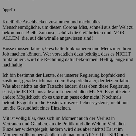
Appell:
Kneift die Arschbacken zusammen und macht alles
Menschenmögliche, um diesen Corona-Mist, schnell aus der Welt zu
bekommen. Bleibt Zuhause, schützt die Gefährdeten und, VOR
ALLEM, die, auf die wir alle angewiesen sind!
Busse müssen fahren, Geschäfte funktionieren und Mediziner ihren
Job machen können. Wer vorsätzlich dazu beiträgt, dass es NICHT
funktioniert, wird die Rechnung dafür bekommen. Heftig, lange und
nachhaltig!
Ich bin bestimmt der Letzte, der unserer Regierung kopfnickend
zustimmt, gerade nicht nach dem Kasperletheater, der letzten Jahre.
Was aber nichts an der Tatsache ändert, dass eben diese Regierung
es ist, die JETZT uns alle am Leben erhalten MUSS. Es gibt keine
andere Möglichkeit, ob es uns nun passt oder nicht! Nochmals
betont: Es geht um die Existenz unseres Lebenssystems, nicht nur
um die Gesundheit eines Einzelnen.
Mit ist völlig klar, dass sich im Moment auch der Verlust in
Vertrauen und Glauben, an die Politik und die Welt im Verhalten
Einzelner widerspiegelt, ändern wird dies aber nichts! Es ist im
Moment völlig nebensächlich, ob man nun AfD, CDU, SPD oder