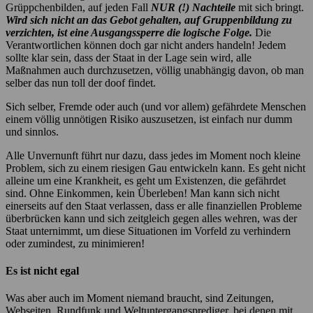
Grüppchenbilden, auf jeden Fall
NUR (!) Nachteile
mit sich bringt.
Wird sich nicht an das Gebot gehalten, auf Gruppenbildung zu
verzichten, ist eine Ausgangssperre die logische Folge.
Die
Verantwortlichen können doch gar nicht anders handeln! Jedem
sollte klar sein, dass der Staat in der Lage sein wird, alle
Maßnahmen auch durchzusetzen, völlig unabhängig davon, ob man
selber das nun toll der doof findet.
Sich selber, Fremde oder auch (und vor allem) gefährdete Menschen
einem völlig unnötigen Risiko auszusetzen, ist einfach nur dumm
und sinnlos.
Alle Unvernunft führt nur dazu, dass jedes im Moment noch kleine
Problem, sich zu einem riesigen Gau entwickeln kann. Es geht nicht
alleine um eine Krankheit, es geht um Existenzen, die gefährdet
sind. Ohne Einkommen, kein Überleben! Man kann sich nicht
einerseits auf den Staat verlassen, dass er alle finanziellen Probleme
überbrücken kann und sich zeitgleich gegen alles wehren, was der
Staat unternimmt, um diese Situationen im Vorfeld zu verhindern
oder zumindest, zu minimieren!
Es ist nicht egal
Was aber auch im Moment niemand braucht, sind Zeitungen,
Webseiten, Rundfunk und Weltuntergangsprediger, bei denen mit