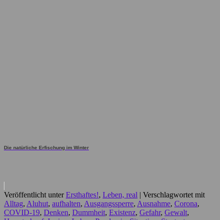
Die natürliche Erfischung im Winter
Veröffentlicht unter
Ersthaftes!
,
Leben, real
|
Verschlagwortet mit
Alltag
,
Aluhut
,
aufhalten
,
Ausgangssperre
,
Ausnahme
,
Corona
,
COVID-19
,
Denken
,
Dummheit
,
Existenz
,
Gefahr
,
Gewalt
,