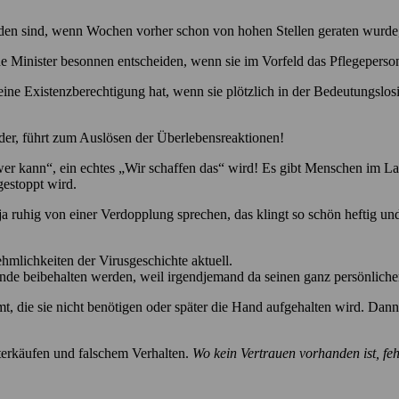
nden sind, wenn Wochen vorher schon von hohen Stellen geraten wurde,
he Minister besonnen entscheiden, wenn sie im Vorfeld das Pflegeperson
eine Existenzberechtigung hat, wenn sie plötzlich in der Bedeutungslosi
eder, führt zum Auslösen der Überlebensreaktionen!
 wer kann“, ein echtes „Wir schaffen das“ wird! Es gibt Menschen im Lan
gestoppt wird.
ruhig von einer Verdopplung sprechen, das klingt so schön heftig und
mlichkeiten der Virusgeschichte aktuell.
e beibehalten werden, weil irgendjemand da seinen ganz persönlichen 
t, die sie nicht benötigen oder später die Hand aufgehalten wird. Dann
terkäufen und falschem Verhalten.
Wo kein Vertrauen vorhanden ist, feh