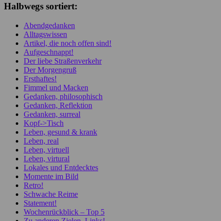
Halbwegs sortiert:
Abendgedanken
Alltagswissen
Artikel, die noch offen sind!
Aufgeschnappt!
Der liebe Straßenverkehr
Der Morgengruß
Ersthaftes!
Fimmel und Macken
Gedanken, philosophisch
Gedanken, Reflektion
Gedanken, surreal
Kopf->Tisch
Leben, gesund & krank
Leben, real
Leben, virtuell
Leben, virtural
Lokales und Entdecktes
Momente im Bild
Retro!
Schwache Reime
Statement!
Wochenrückblick – Top 5
Zu anderen Zielen, Links!