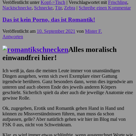
Veröffentlicht unter
Kopf->Tisch
|
Verschlagwortet mit
Frischling
,
Nacktschnecke
,
Schnecke
,
Tür
,
Zebra
|
Schreibe einen Kommentar
Das ist kein Porno, das ist Romantik!
Veröffentlicht am
10. September 2021
von
Mister F.
Antworten
Alles moralisch
einwandfrei hier!
Ich weiß ja, dass die meisten Leute immer von unanständigen
Dingen ausgehen, wenn sich zwei Exemplare einer Gattung
irgendwie berühren. Ganz besonders dann, wenn dies irgendwie am
unteren und auch oberen Ende des jeweils anderen Körpers
geschieht. Sicherlich spielt da aber auch die jeweilige Anatomie eine
gewisse Rolle.
Ok, zugegeben, Erotik und Romantik gehen Hand in Hand und
können zu Missverständnissen führen, man muss da schon
aufpassen, gelle? Aber natürlich gehen wir hier im Blog mal von
FSK 0 aus, nicht von Schweinkram.
Klar, es wird immer etwas schlüpfrig, wenn ausgerechnet Worte wie