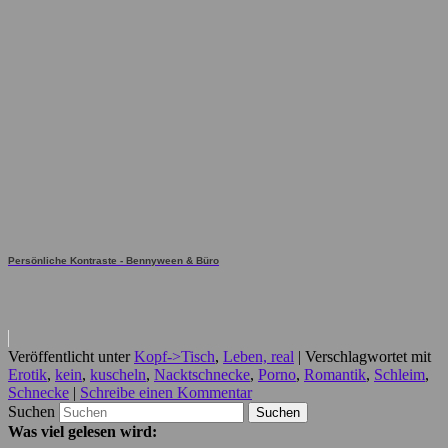
Persönliche Kontraste - Bennyween & Büro
Veröffentlicht unter
Kopf->Tisch
,
Leben, real
|
Verschlagwortet mit
Erotik
,
kein
,
kuscheln
,
Nacktschnecke
,
Porno
,
Romantik
,
Schleim
,
Schnecke
|
Schreibe einen Kommentar
Suchen
Was viel gelesen wird: