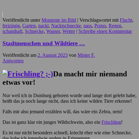
Veröffentlicht unter
Momente im Bild
|
Verschlagwortet mit
Flucht
,
freizügig
,
Garten
,
nackt
,
Nacktschnecke
,
nass
,
Porno
,
Regen
,
schamhaft
,
Schnecke
,
Wasser
,
Wetter
|
Schreibe einen Kommentar
Stadtmenschen und Wildtiere …
Veröffentlicht am
2. August 2023
von
Mister F.
Antworten
Da macht mir niemand
etwas vor!
Nur weil ich in Duisburg geboren wurde und lange dort gelebt habe,
heißt das ja noch lange nicht, dass ich keine wilden Tiere erkenne!
Falls mir also jemand erzählen will, das wäre ein Zebra, nein!
Das ist ganz klar ein junges Wildschwein, also ein
Frischling
!
Es ist nur nicht besonders schnell, kriecht eher wie eine Schnecke,
das habe ich irgendwie anders in Erinnerung …