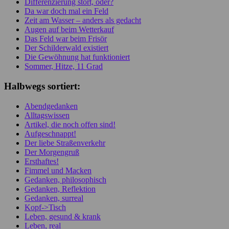
Differenzierung stört, oder?
Da war doch mal ein Feld
Zeit am Wasser – anders als gedacht
Augen auf beim Wetterkauf
Das Feld war beim Frisör
Der Schilderwald existiert
Die Gewöhnung hat funktioniert
Sommer, Hitze, 11 Grad
Halbwegs sortiert:
Abendgedanken
Alltagswissen
Artikel, die noch offen sind!
Aufgeschnappt!
Der liebe Straßenverkehr
Der Morgengruß
Ersthaftes!
Fimmel und Macken
Gedanken, philosophisch
Gedanken, Reflektion
Gedanken, surreal
Kopf->Tisch
Leben, gesund & krank
Leben, real