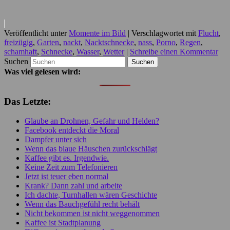
Veröffentlicht unter
Momente im Bild
|
Verschlagwortet mit
Flucht
,
freizügig
,
Garten
,
nackt
,
Nacktschnecke
,
nass
,
Porno
,
Regen
,
schamhaft
,
Schnecke
,
Wasser
,
Wetter
|
Schreibe einen Kommentar
Suchen
Was viel gelesen wird:
Das Letzte:
Glaube an Drohnen, Gefahr und Helden?
Facebook entdeckt die Moral
Dampfer unter sich
Wenn das blaue Häuschen zurückschlägt
Kaffee gibt es. Irgendwie.
Keine Zeit zum Telefonieren
Jetzt ist teuer eben normal
Krank? Dann zahl und arbeite
Ich dachte, Turnhallen wären Geschichte
Wenn das Bauchgefühl recht behält
Nicht bekommen ist nicht weggenommen
Kaffee ist Stadtplanung