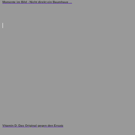
Momente im Bild - Nicht direkt ein Baumhaus ...
Vitamin D: Das Original gegen den Ersatz