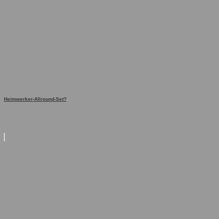
Heimwerker-Allround-Set?