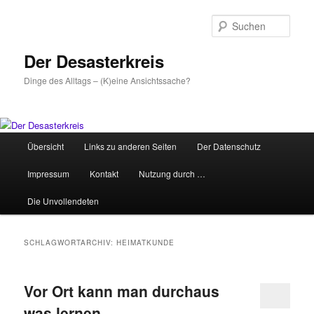
Zum
Zum
primären
sekundären
Such
Inhalt
Inhalt
springen
springen
Der Desasterkreis
Dinge des Alltags – (K)eine Ansichtssache?
Hauptmenü
Übersicht
Links zu anderen Seiten
Der Datenschutz
Impressum
Kontakt
Nutzung durch …
Die Unvollendeten
SCHLAGWORTARCHIV:
HEIMATKUNDE
Vor Ort kann man durchaus
was lernen