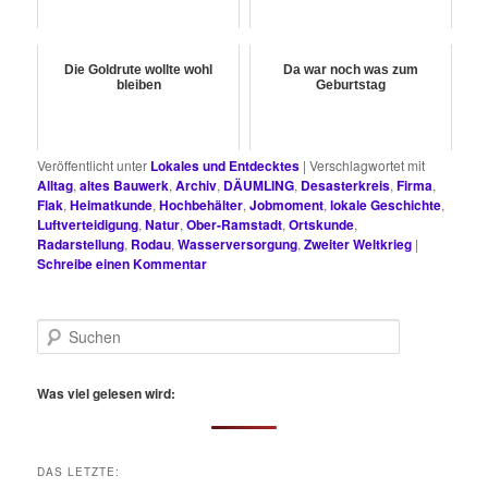
Die Goldrute wollte wohl
Da war noch was zum
bleiben
Geburtstag
Veröffentlicht unter
Lokales und Entdecktes
|
Verschlagwortet mit
Alltag
,
altes Bauwerk
,
Archiv
,
DÄUMLING
,
Desasterkreis
,
Firma
,
Flak
,
Heimatkunde
,
Hochbehälter
,
Jobmoment
,
lokale Geschichte
,
Luftverteidigung
,
Natur
,
Ober-Ramstadt
,
Ortskunde
,
Radarstellung
,
Rodau
,
Wasserversorgung
,
Zweiter Weltkrieg
|
Schreibe einen Kommentar
S
u
c
h
Was viel gelesen wird:
e
n
DAS LETZTE: