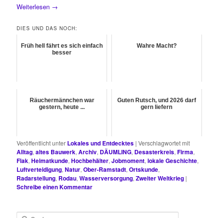
Weiterlesen
→
DIES UND DAS NOCH:
Früh hell fährt es sich einfach
Wahre Macht?
besser
Räuchermännchen war
Guten Rutsch, und 2026 darf
gestern, heute ...
gern liefern
Veröffentlicht unter
Lokales und Entdecktes
|
Verschlagwortet mit
Alltag
,
altes Bauwerk
,
Archiv
,
DÄUMLING
,
Desasterkreis
,
Firma
,
Flak
,
Heimatkunde
,
Hochbehälter
,
Jobmoment
,
lokale Geschichte
,
Luftverteidigung
,
Natur
,
Ober-Ramstadt
,
Ortskunde
,
Radarstellung
,
Rodau
,
Wasserversorgung
,
Zweiter Weltkrieg
|
Schreibe einen Kommentar
S