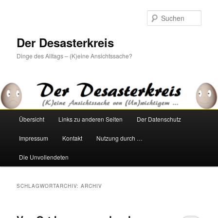
Zum
Zum
primären
sekundären
Such
Inhalt
Inhalt
springen
springen
Der Desasterkreis
Dinge des Alltags – (K)eine Ansichtssache?
Hauptmenü
Übersicht
Links zu anderen Seiten
Der Datenschutz
Impressum
Kontakt
Nutzung durch …
Die Unvollendeten
SCHLAGWORTARCHIV:
ARCHIV