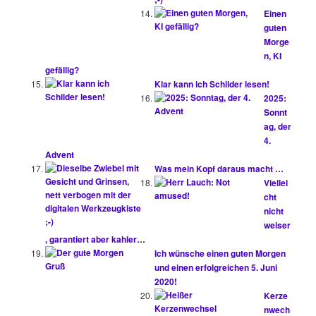
Einen
guten
Morge
n, KI
gefällig?
Klar kann ich Schilder lesen!
2025:
Sonnt
ag, der
4.
Advent
Was mein Kopf daraus macht …
Viellei
cht
nicht
weiser
, garantiert aber kahler…
Ich wünsche einen guten Morgen
und einen erfolgreichen 5. Juni
2020!
Kerze
nwech