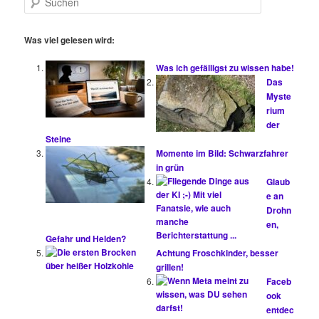
u
c
h
Was viel gelesen wird:
e
n
Was ich gefälligst zu wissen habe!
Das
Myste
rium
der
Steine
Momente im Bild: Schwarzfahrer
in grün
Glaub
e an
Drohn
en,
Gefahr und Helden?
Achtung Froschkinder, besser
grillen!
Faceb
ook
entdec