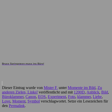
Bruce Springsteen muss ins Büro!
Dieser Eintrag wurde von
Mister F.
unter
Momente im Bild
,
Zu
anderen Zielen, Links!
veröffentlicht und mit
1200D
,
Anblick
,
Bild
,
Büroklammer
,
Canon
,
EOS
,
Experiment
,
Foto
,
klammer
,
Liebe
,
Love
,
Moment
,
Symbol
verschlagwortet. Setze ein Lesezeichen für
den
Permalink
.