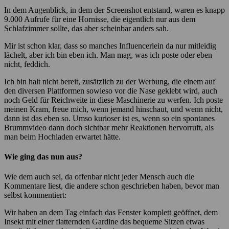
In dem Augenblick, in dem der Screenshot entstand, waren es knapp
9.000 Aufrufe für eine Hornisse, die eigentlich nur aus dem
Schlafzimmer sollte, das aber scheinbar anders sah.
Mir ist schon klar, dass so manches Influencerlein da nur mitleidig
lächelt, aber ich bin eben ich. Man mag, was ich poste oder eben
nicht, feddich.
Ich bin halt nicht bereit, zusätzlich zu der Werbung, die einem auf
den diversen Plattformen sowieso vor die Nase geklebt wird, auch
noch Geld für Reichweite in diese Maschinerie zu werfen. Ich poste
meinen Kram, freue mich, wenn jemand hinschaut, und wenn nicht,
dann ist das eben so. Umso kurioser ist es, wenn so ein spontanes
Brummvideo dann doch sichtbar mehr Reaktionen hervorruft, als
man beim Hochladen erwartet hätte.
Wie ging das nun aus?
Wie dem auch sei, da offenbar nicht jeder Mensch auch die
Kommentare liest, die andere schon geschrieben haben, bevor man
selbst kommentiert:
Wir haben an dem Tag einfach das Fenster komplett geöffnet, dem
Insekt mit einer flatternden Gardine das bequeme Sitzen etwas