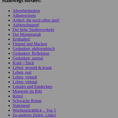
Halbwegs sortiert:
Abendgedanken
Alltagswissen
Artikel, die noch offen sind!
Aufgeschnappt!
Der liebe Straßenverkehr
Der Morgengruß
Ersthaftes!
Fimmel und Macken
Gedanken, philosophisch
Gedanken, Reflektion
Gedanken, surreal
Kopf->Tisch
Leben, gesund & krank
Leben, real
Leben, virtuell
Leben, virtural
Lokales und Entdecktes
Momente im Bild
Retro!
Schwache Reime
Statement!
Wochenrückblick – Top 5
Zu anderen Zielen, Links!