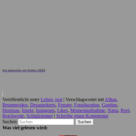
Ich wünsche ein frohes 2024
Veröffentlicht unter
Leben, real
|
Verschlagwortet mit
Alltag
,
Brummvideo
,
Desasterkreis
,
Fenster
,
Fotoshooting
,
Gardine
,
Hornisse
,
Insekt
,
Instagram
,
Likes
,
Momentaufnahme
,
Natur
,
Reel
,
Reichweite
,
Schlafzimmer
|
Schreibe einen Kommentar
Suchen
Was viel gelesen wird: