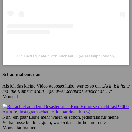
Ein Beitrag geteilt von Michael F. (@sesselphilosoph)
Schau mal einer an
Als ich das kleine Video gepostet habe, war es so ein „
Ach, ich halte
mal die Kamera drauf, irgendwer schaut’s vielleicht an …
“-
Moment.
Nun, ein paar Leute mehr waren es schon, jedenfalls für meine
Verhältnisse bei Instagram, wobei das natürlich nur eine
Momentaufnahme ist.