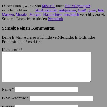
Dieser Eintrag wurde von
Mister F.
unter
Der Morgengruß
veröffentlicht und mit
26. April 2020
,
aufgefallen
,
Gruß
,
guten
,
Info
,
Masken
,
Moralei
,
Morgen
,
Nachrichten
,
persönlich
verschlagwortet.
Setze ein Lesezeichen für den
Permalink
.
Schreibe einen Kommentar
Deine E-Mail-Adresse wird nicht veröffentlicht.
Erforderliche
Felder sind mit
*
markiert
Kommentar
*
Name
*
E-Mail-Adresse
*
Website