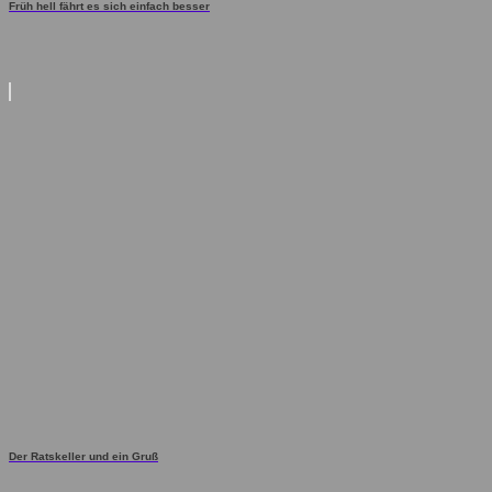
Früh hell fährt es sich einfach besser
Der Ratskeller und ein Gruß