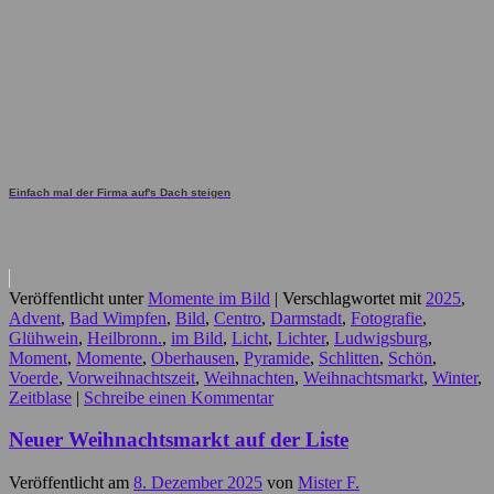
Einfach mal der Firma auf's Dach steigen
Veröffentlicht unter
Momente im Bild
|
Verschlagwortet mit
2025
,
Advent
,
Bad Wimpfen
,
Bild
,
Centro
,
Darmstadt
,
Fotografie
,
Glühwein
,
Heilbronn.
,
im Bild
,
Licht
,
Lichter
,
Ludwigsburg
,
Moment
,
Momente
,
Oberhausen
,
Pyramide
,
Schlitten
,
Schön
,
Voerde
,
Vorweihnachtszeit
,
Weihnachten
,
Weihnachtsmarkt
,
Winter
,
Zeitblase
|
Schreibe einen Kommentar
Neuer Weihnachtsmarkt auf der Liste
Veröffentlicht am
8. Dezember 2025
von
Mister F.