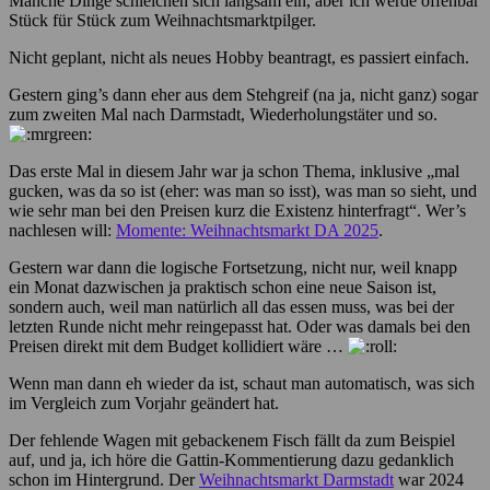
Manche Dinge schleichen sich langsam ein, aber ich werde offenbar
Stück für Stück zum Weihnachtsmarktpilger.
Nicht geplant, nicht als neues Hobby beantragt, es passiert einfach.
Gestern ging’s dann eher aus dem Stehgreif (na ja, nicht ganz) sogar
zum zweiten Mal nach Darmstadt, Wiederholungstäter und so.
Das erste Mal in diesem Jahr war ja schon Thema, inklusive „mal
gucken, was da so ist (eher: was man so isst), was man so sieht, und
wie sehr man bei den Preisen kurz die Existenz hinterfragt“. Wer’s
nachlesen will:
Momente: Weihnachtsmarkt DA 2025
.
Gestern war dann die logische Fortsetzung, nicht nur, weil knapp
ein Monat dazwischen ja praktisch schon eine neue Saison ist,
sondern auch, weil man natürlich all das essen muss, was bei der
letzten Runde nicht mehr reingepasst hat. Oder was damals bei den
Preisen direkt mit dem Budget kollidiert wäre …
Wenn man dann eh wieder da ist, schaut man automatisch, was sich
im Vergleich zum Vorjahr geändert hat.
Der fehlende Wagen mit gebackenem Fisch fällt da zum Beispiel
auf, und ja, ich höre die Gattin-Kommentierung dazu gedanklich
schon im Hintergrund. Der
Weihnachtsmarkt Darmstadt
war 2024