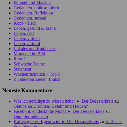
Fimmel und Macken
Gedanken, philosophisch
Gedanken, Reflektion
Gedanken, surreal
Kopf->Tisch
Leben, gesund & krank
Leben, real
Leben, virtuell
Leben, virtural
Lokales und Entdecktes
Momente im Bild
Retro!
Schwache Reime
Statement!
Wochenrückblick – Top 5
Zu anderen Zielen, Links!
Neueste Kommentare
Was ich gefälligst zu wissen habe! ► Der Desasterkreis
zu
Glaube an Drohnen, Gefahr und Helden?
Facebook entdeckt die Moral ► Der Desasterkreis
zu
Dampfer unter sich
Kaffee gibt es. Irgendwie. ► Der Desasterkreis
zu
Kaffee ist
Stadtplanung