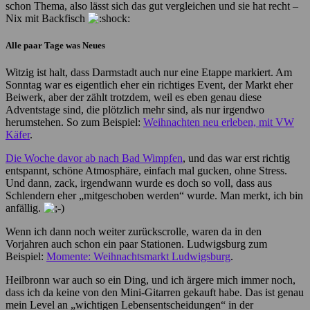
schon Thema, also lässt sich das gut vergleichen und sie hat recht –
Nix mit Backfisch
Alle paar Tage was Neues
Witzig ist halt, dass Darmstadt auch nur eine Etappe markiert. Am
Sonntag war es eigentlich eher ein richtiges Event, der Markt eher
Beiwerk, aber der zählt trotzdem, weil es eben genau diese
Adventstage sind, die plötzlich mehr sind, als nur irgendwo
herumstehen. So zum Beispiel:
Weihnachten neu erleben, mit VW
Käfer
.
Die Woche davor ab nach Bad Wimpfen
, und das war erst richtig
entspannt, schöne Atmosphäre, einfach mal gucken, ohne Stress.
Und dann, zack, irgendwann wurde es doch so voll, dass aus
Schlendern eher „mitgeschoben werden“ wurde. Man merkt, ich bin
anfällig.
Wenn ich dann noch weiter zurückscrolle, waren da in den
Vorjahren auch schon ein paar Stationen. Ludwigsburg zum
Beispiel:
Momente: Weihnachtsmarkt Ludwigsburg
.
Heilbronn war auch so ein Ding, und ich ärgere mich immer noch,
dass ich da keine von den Mini-Gitarren gekauft habe. Das ist genau
mein Level an „wichtigen Lebensentscheidungen“ in der