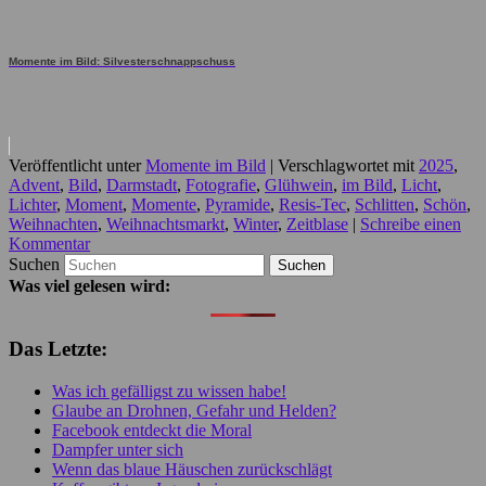
Momente im Bild: Silvesterschnappschuss
Veröffentlicht unter
Momente im Bild
|
Verschlagwortet mit
2025
,
Advent
,
Bild
,
Darmstadt
,
Fotografie
,
Glühwein
,
im Bild
,
Licht
,
Lichter
,
Moment
,
Momente
,
Pyramide
,
Resis-Tec
,
Schlitten
,
Schön
,
Weihnachten
,
Weihnachtsmarkt
,
Winter
,
Zeitblase
|
Schreibe einen
Kommentar
Suchen
Was viel gelesen wird:
Das Letzte:
Was ich gefälligst zu wissen habe!
Glaube an Drohnen, Gefahr und Helden?
Facebook entdeckt die Moral
Dampfer unter sich
Wenn das blaue Häuschen zurückschlägt