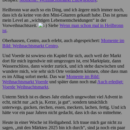
Heilbronn war auch so ein Ding, und ich ärgere mich immer noch,
dass ich da keine von den Mini-Gitarren gekauft habe. Das ist genau
mein Level an „wichtigen Lebensentscheidungen“ in der
Vorweihnachtszeit.
Siehe
Wenn man schon mal in Heilbronn
ist
.
Oberhausen, Centro, auch erlebt, auch abgespeichert:
Momente im
Bild: Weihnachtsmarkt Centro
.
Und Voerde ist sowieso ein Kapitel für sich, auch weil der Markt
dort für mich irgendwie mit umgezogen ist, erst Marktplatz, dann
Wasserschloss, dann wieder zurück, und ich stehe dazwischen und
wundere mich, wie sehr sich Orte verändern können, ohne dass man
es im Alltag sofort merkt. Das war
Momente im Bild:
Weihnachtsmarkt Voerde
und später dann noch mal
Auch erledigt:
Voerde Weihnachtsmarkt
.
Unterm Strich ist es dieses Jahr einfach ungewohnt viel Advent in
echt, nicht nur „ach ja, Kerze, ja gut“, sondern tatsächlich
unterwegs, gucken, riechen, essen, meckern, lachen, fertig. Und ich
hätte vor ein paar Jahren nicht gedacht, dass ich das so mitnehme.
Heute in einer Woche ist Heiligabend. Ich traue mich gar nicht zu
sagen, „mit den Märkten 2025 bin ich durch“, sind ja noch ein paar