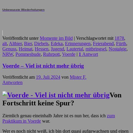
Unbewusste Wiederholungen
Veröffentlicht unter
Momente im Bild
|
Verschlagwortet mit
1878
,
alt
,
Altbier
,
Bier
,
Diebels
,
Edeka
,
Erinnerungen
,
Feierabend
,
Fürth
,
Genuss
,
Heimat
,
Hessen
,
Jugend
,
Lautertal
,
mitbringsel
,
Nostalgie
,
NRW
,
Pommesbude
,
Ruhrpott
,
Voerde
|
1
Antwort
Voerde – Viel ist nicht mehr übrig
Veröffentlicht am
19. Juli 2024
von
Mister F.
Antworten
Von
Fortschritt keine Spur?
Ziemlich genau eineinhalb Jahre ist es nun her, dass ich
zum
Praktikum in Voerde
war.
Wer es noch nicht weiß, ich bin dort quasi aufgewachsen und einen