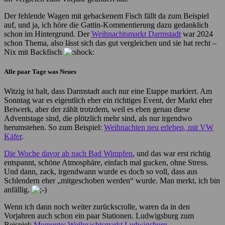
Der fehlende Wagen mit gebackenem Fisch fällt da zum Beispiel
auf, und ja, ich höre die Gattin-Kommentierung dazu gedanklich
schon im Hintergrund. Der
Weihnachtsmarkt Darmstadt
war 2024
schon Thema, also lässt sich das gut vergleichen und sie hat recht –
Nix mit Backfisch
Alle paar Tage was Neues
Witzig ist halt, dass Darmstadt auch nur eine Etappe markiert. Am
Sonntag war es eigentlich eher ein richtiges Event, der Markt eher
Beiwerk, aber der zählt trotzdem, weil es eben genau diese
Adventstage sind, die plötzlich mehr sind, als nur irgendwo
herumstehen. So zum Beispiel:
Weihnachten neu erleben, mit VW
Käfer
.
Die Woche davor ab nach Bad Wimpfen
, und das war erst richtig
entspannt, schöne Atmosphäre, einfach mal gucken, ohne Stress.
Und dann, zack, irgendwann wurde es doch so voll, dass aus
Schlendern eher „mitgeschoben werden“ wurde. Man merkt, ich bin
anfällig.
Wenn ich dann noch weiter zurückscrolle, waren da in den
Vorjahren auch schon ein paar Stationen. Ludwigsburg zum
Beispiel:
Momente: Weihnachtsmarkt Ludwigsburg
.