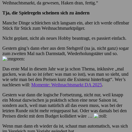
Weihnachtsmarkt, da gewesen, Haken dran, fertig.“
Tja, die Spielregeln scheinen sich zu ändern
Manche Dinge schleichen sich langsam ein, aber ich werde offenbar
Stück für Stück zum Weihnachtsmarktpilger.
Nicht geplant, nicht als neues Hobby beantragt, es passiert einfach.
Gestern ging’s dann eher aus dem Stehgreif (na ja, nicht ganz) sogar
zum zweiten Mal nach Darmstadt, Wiederholungstäter und so.
Das erste Mal in diesem Jahr war ja schon Thema, inklusive „mal
gucken, was da so ist (eher: was man so isst), was man so sieht, und
wie sehr man bei den Preisen kurz die Existenz hinterfragt“. Wer’s
nachlesen will:
Momente: Weihnachtsmarkt DA 2025
.
Gestern war dann die logische Fortsetzung, nicht nur, weil knapp
ein Monat dazwischen ja praktisch schon eine neue Saison ist,
sondern auch, weil man natürlich all das essen muss, was bei der
letzten Runde nicht mehr reingepasst hat. Oder was damals bei den
Preisen direkt mit dem Budget kollidiert wäre …
Wenn man dann eh wieder da ist, schaut man automatisch, was sich
im Vergleich zum Vorjahr geändert hat.