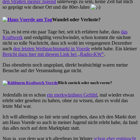
den Straßen meiner Jugend
unterwegs zu sein, keine Zeit hat mich
so geprägt wie dieser Ort und die 80er-Jahre
Wandel oder Verluste?
Tja, es ist erst ein paar Tage her, seit ich erfahren habe, dass
das
Kraftwerk
und endgültig verschwindet, schon kommt die nächste
nicht so tolle Nachricht, dass ich wohl im vergangenen Dezember
auch
den letzten Weihnachtsmarkt in Voerde
erlebt habe. Ein kleiner
Bericht dazu hier mit diesem Link bei „Radio-KW“
.
Das obendrein noch ungeplant, direkt beabsichtigt waren meine
Besuche auf der Veranstaltung gar nicht.
Blick zurück oder nach vorne?
Jedenfalls ist es schon
ein merkwürdiges Gefühl
, mal wieder etwas
erlebt oder gesehen zu haben, ohne zu wissen, dass es wohl das
letzte Mal war.
Ich will allerdings so fair sein und zugeben, dass ich den Markt dort
am Haus Voerde so auch in meiner Jugend nicht erlebt habe, da fand
das alles noch auf dem Marktplatz statt.
Nun ja, von dem war ich allerdings im Winter
schon eher enttäuscht