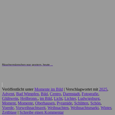
Räuchermännchen war gestern, heute ...
Veröffentlicht unter
Momente im Bild
|
Verschlagwortet mit
2025
,
Advent
,
Bad Wimpfen
,
Bild
,
Centro
,
Darmstadt
,
Fotografie
,
Glühwein
,
Heilbronn.
,
im Bild
,
Licht
,
Lichter
,
Ludwigsburg
,
Moment
,
Momente
,
Oberhausen
,
Pyramide
,
Schlitten
,
Schön
,
Voerde
,
Vorweihnachtszeit
,
Weihnachten
,
Weihnachtsmarkt
,
Winter
,
Zeitblase
|
Schreibe einen Kommentar