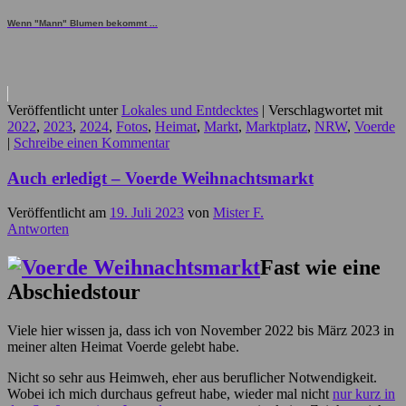
Wenn "Mann" Blumen bekommt ...
Veröffentlicht unter
Lokales und Entdecktes
|
Verschlagwortet mit
2022
,
2023
,
2024
,
Fotos
,
Heimat
,
Markt
,
Marktplatz
,
NRW
,
Voerde
|
Schreibe einen Kommentar
Auch erledigt – Voerde Weihnachtsmarkt
Veröffentlicht am
19. Juli 2023
von
Mister F.
Antworten
Fast wie eine
Abschiedstour
Viele hier wissen ja, dass ich von November 2022 bis März 2023 in
meiner alten Heimat Voerde gelebt habe.
Nicht so sehr aus Heimweh, eher aus beruflicher Notwendigkeit.
Wobei ich mich durchaus gefreut habe, wieder mal nicht
nur kurz in