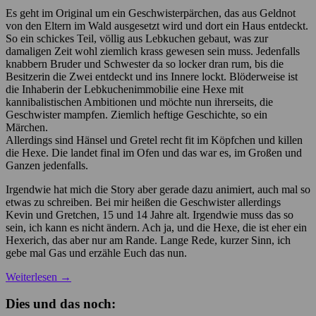
Es geht im Original um ein Geschwisterpärchen, das aus Geldnot
von den Eltern im Wald ausgesetzt wird und dort ein Haus entdeckt.
So ein schickes Teil, völlig aus Lebkuchen gebaut, was zur
damaligen Zeit wohl ziemlich krass gewesen sein muss. Jedenfalls
knabbern Bruder und Schwester da so locker dran rum, bis die
Besitzerin die Zwei entdeckt und ins Innere lockt. Blöderweise ist
die Inhaberin der Lebkuchenimmobilie eine Hexe mit
kannibalistischen Ambitionen und möchte nun ihrerseits, die
Geschwister mampfen. Ziemlich heftige Geschichte, so ein
Märchen.
Allerdings sind Hänsel und Gretel recht fit im Köpfchen und killen
die Hexe. Die landet final im Ofen und das war es, im Großen und
Ganzen jedenfalls.
Irgendwie hat mich die Story aber gerade dazu animiert, auch mal so
etwas zu schreiben. Bei mir heißen die Geschwister allerdings
Kevin und Gretchen, 15 und 14 Jahre alt. Irgendwie muss das so
sein, ich kann es nicht ändern. Ach ja, und die Hexe, die ist eher ein
Hexerich, das aber nur am Rande. Lange Rede, kurzer Sinn, ich
gebe mal Gas und erzähle Euch das nun.
Weiterlesen
→
Dies und das noch: