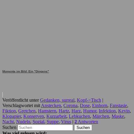
Momente im Bild: Ein "Dingens"
Veröffentlicht unter
Gedanken, surreal
,
Kopf->Tisch
|
Verschlagwortet mit
Anstecken
,
Corona
,
Dose
,
Einhorn
,
Fanstasie
,
Fiktion
,
Gretchen
,
Hamstern
,
Hartz
,
Harz
,
Humor
,
Infektion
,
Kevin
,
Klopapier
,
Konserven
,
Kurzarbeit
,
Lebkuchen
,
Märchen
,
Maske
,
Nacht
,
Nudeln
,
Sozial
,
Suppe
,
Virus
|
2
Antworten
Suchen
Was viel gelesen wird: