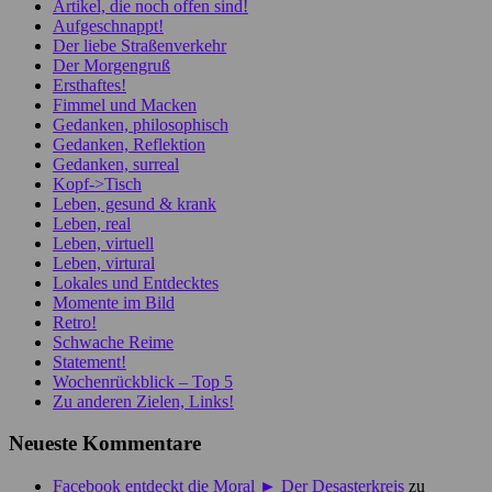
Artikel, die noch offen sind!
Aufgeschnappt!
Der liebe Straßenverkehr
Der Morgengruß
Ersthaftes!
Fimmel und Macken
Gedanken, philosophisch
Gedanken, Reflektion
Gedanken, surreal
Kopf->Tisch
Leben, gesund & krank
Leben, real
Leben, virtuell
Leben, virtural
Lokales und Entdecktes
Momente im Bild
Retro!
Schwache Reime
Statement!
Wochenrückblick – Top 5
Zu anderen Zielen, Links!
Neueste Kommentare
Facebook entdeckt die Moral ► Der Desasterkreis
zu