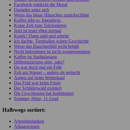
Facebook entdeckt die Moral
Dampfer unter sich
Wenn das blaue Häuschen zurückschlägt
Kaffee gibt es. Irgendwie.
Keine Zeit zum Telefonieren
Jetzt ist teuer eben normal
Krank? Dann zahl und arbeite
Ich dachte, Turnhallen wären Geschichte
Wenn das Bauchgefühl recht behält
Nicht bekommen ist nicht weggenommen
Kaffee ist Stadtplanung
Differenzierung stört, oder?
Da war doch mal ein Feld
Zeit am Wasser – anders als gedacht
Augen auf beim Wetterkauf
Das Feld war beim Frisör
Der Schilderwald existiert
Die Gewöhnung hat funktioniert
Sommer, Hitze, 11 Grad
Halbwegs sortiert:
Abendgedanken
Alltagswissen