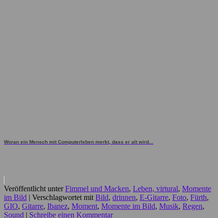
Woran ein Mensch mit Computerleben merkt, dass er alt wird...
Veröffentlicht unter
Fimmel und Macken
,
Leben, virtural
,
Momente
im Bild
|
Verschlagwortet mit
Bild
,
drinnen
,
E-Gitarre
,
Foto
,
Fürth
,
GIO
,
Gitarre
,
Ibanez
,
Moment
,
Momente im Bild
,
Musik
,
Regen
,
Sound
|
Schreibe einen Kommentar