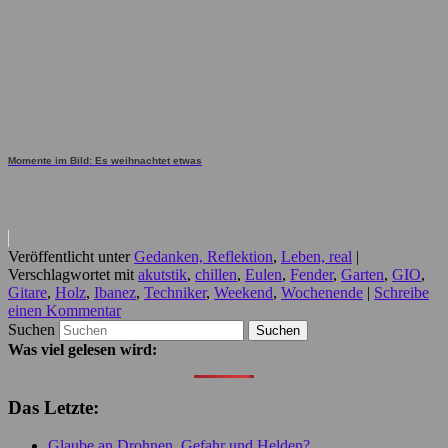
Momente im Bild: Es weihnachtet etwas
Veröffentlicht unter
Gedanken, Reflektion
,
Leben, real
|
Verschlagwortet mit
akutstik
,
chillen
,
Eulen
,
Fender
,
Garten
,
GIO
,
Gitare
,
Holz
,
Ibanez
,
Techniker
,
Weekend
,
Wochenende
|
Schreibe
einen Kommentar
Suchen
Was viel gelesen wird:
Das Letzte:
Glaube an Drohnen, Gefahr und Helden?