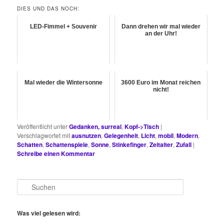
DIES UND DAS NOCH:
LED-Fimmel + Souvenir
Dann drehen wir mal wieder
an der Uhr!
Mal wieder die Wintersonne
3600 Euro im Monat reichen
nicht!
Veröffentlicht unter
Gedanken, surreal
,
Kopf->Tisch
|
Verschlagwortet mit
ausnutzen
,
Gelegenheit
,
Licht
,
mobil
,
Modern
,
Schatten
,
Schattenspiele
,
Sonne
,
Stinkefinger
,
Zeitalter
,
Zufall
|
Schreibe einen Kommentar
S
u
c
h
Was viel gelesen wird:
e