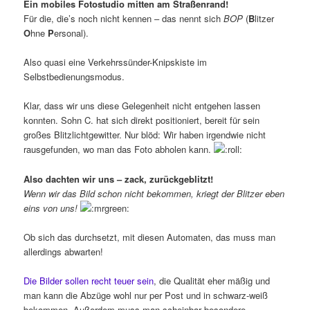
Ein mobiles Fotostudio mitten am Straßenrand!
Für die, die’s noch nicht kennen – das nennt sich
BOP
(
B
litzer
O
hne
P
ersonal).
Also quasi eine Verkehrssünder-Knipskiste im
Selbstbedienungsmodus.
Klar, dass wir uns diese Gelegenheit nicht entgehen lassen
konnten. Sohn C. hat sich direkt positioniert, bereit für sein
großes Blitzlichtgewitter. Nur blöd: Wir haben irgendwie nicht
rausgefunden, wo man das Foto abholen kann.
Also dachten wir uns – zack, zurückgeblitzt!
Wenn wir das Bild schon nicht bekommen, kriegt der Blitzer eben
eins von uns!
Ob sich das durchsetzt, mit diesen Automaten, das muss man
allerdings abwarten!
Die Bilder sollen recht teuer sein
, die Qualität eher mäßig und
man kann die Abzüge wohl nur per Post und in schwarz-weiß
bekommen. Außerdem muss man scheinbar besondere