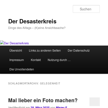
Zum
Zum
primären
sekundären
Such
Inhalt
Inhalt
springen
springen
Der Desasterkreis
Dinge des Alltags – (K)eine Ansichtssache?
Hauptmenü
Übersicht
Links zu anderen Seiten
Der Datenschutz
Impressum
Kontakt
Nutzung durch …
Die Unvollendeten
SCHLAGWORTARCHIV:
GELEGENHEIT
Mal lieber ein Foto machen?
Veröffentlicht am
28. März 2025
von
Mister F.