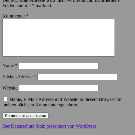
Deine E-Mail-Adresse wird nicht veröffentlicht.
Erforderliche
Felder sind mit
*
markiert
Kommentar
*
Name
*
E-Mail-Adresse
*
Website
Name, E-Mail-Adresse und Website in diesem Browser für
meinen nächsten Kommentar speichern.
Der Datenschutz
Stolz präsentiert von WordPress