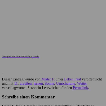
Dampfmaschinenwartungsrunde
Dieser Eintrag wurde von
Mister F.
unter
Leben, real
veröffentlicht
und mit
11
,
draußen
,
lernen
,
Sonne
,
Umschulung
,
Wetter
verschlagwortet. Setze ein Lesezeichen für den
Permalink
.
Schreibe einen Kommentar