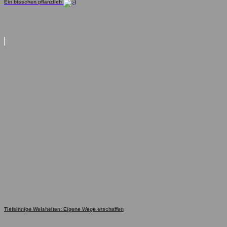
Ein bisschen pflanzlich
Tiefsinnige Weisheiten: Eigene Wege erschaffen