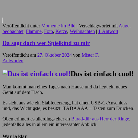
Veröffentlicht unter
Momente im Bild
|
Verschlagwortet mit
Auge
,
beobachtet
,
Flamme
,
Foto
,
Kerze
,
Weihnachten
|
1
Antwort
Da sagt doch wer Spielkind zu mir
Veröffentlicht am
27. Oktober 2024
von
Mister F.
Antworten
Das ist einfach cool!
Man kommt man eines Tages nach Hause und da liegt ein neues
Gerät auf dem Tisch.
Es sieht aus wie ein Stabfeuerzeug, hat einen USB-C-Anschluss
und, das Wichtigste, es besitzt -TADAAAA – Tasten zum Drücken!
Oben erinnert es allerdings eher an
Barad-dûr aus Herr der Ringe
,
jedenfalls alles in allem ein interessanter Anblick.
War ja klar