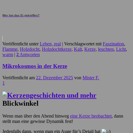
Wer hat das Ei gekniffen?
Veröffentlicht unter
Leben, real
|
Verschlagwortet mit
Faszination
,
Flamme
,
Holzdocht
,
Holzdochtkerze
,
Kalt
,
Kerze
,
leuchten
,
Licht
,
warm
|
2
Antworten
Mikrokosmos in der Kerze
Veröffentlicht am
22. Dezember 2025
von
Mister F.
1
Blickwinkel
Wenn man über den Abend hinweg
eine Kerze beobachtet
, dann
stellt man eine gewisse Dynamik fest!
Jedenfalls dann, wenn man ein Auge für’s Detail hat