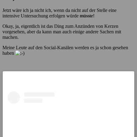
Jetzt wäre ich ja nicht ich, wenn da nicht auf der Stelle eine
intensive Untersuchung erfolgen würde
müsste
!
Okay, ja, eigentlich ist das Ding zum Anzünden von Kerzen
vorgesehen, aber da kann man auch einige andere Sachen mit
machen.
Meine Leute auf den Social-Kanälen werden es ja schon gesehen
haben