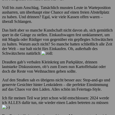
Voll bis zum Anschlag. Tatsächlich mussten Leute in Warteposition
ausharren, um überhaupt eine Chance auf einen freien Abstellplatz
zu haben. Und drinnen? Egal, wie viele Kassen offen waren –
überall Schlangen.
Das hielt aber so manche Kundschaft nicht davon ab, sich gemütlich
quer in die Gänge zu stellen. Einkaufswagen fest umklammert, um
mit Magda oder Rüdiger von gegenüber ein gepflegtes Schwätzchen
zu halten. Warum auch nicht? So manche hatten schließlich alle Zeit
der Welt – nur halt nicht fürs Einkaufen. Oh, außerhalb des
Schwätzchens natürlich
Draußen gab’s verbalen Kleinkrieg um Parkplätze, drinnen
lautstarke Diskussionen, ob’s zum Essen nun Kartoffelsalat oder
doch die Reste von Weihnachten geben sollte.
Auf den Straßen sah es übrigens nicht besser aus: Stop-and-go und
genervte Gesichter hinter Lenkrädern – die perfekte Einstimmung
auf das Chaos vor den Läden. Alles schön im Feiertags-Style.
Ich für meinen Teil war jetzt schon wild entschlossen: 2024 werde
ich ALLES dafür tun, nie wieder einen Laden betreten zu müssen