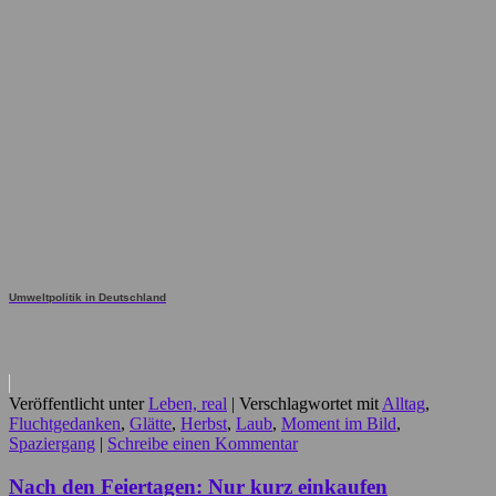
Umweltpolitik in Deutschland
Veröffentlicht unter
Leben, real
|
Verschlagwortet mit
Alltag
,
Fluchtgedanken
,
Glätte
,
Herbst
,
Laub
,
Moment im Bild
,
Spaziergang
|
Schreibe einen Kommentar
Nach den Feiertagen: Nur kurz einkaufen