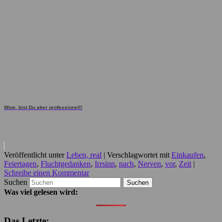
Wow, bist Du aber professionell!
Veröffentlicht unter
Leben, real
|
Verschlagwortet mit
Einkaufen
,
Feiertagen
,
Fluchtgedanken
,
Irrsinn
,
nach
,
Nerven
,
vor
,
Zeit
|
Schreibe einen Kommentar
Suchen
Was viel gelesen wird:
Das Letzte: