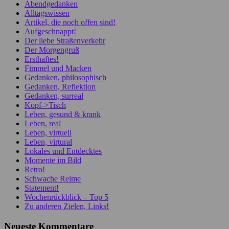
Abendgedanken
Alltagswissen
Artikel, die noch offen sind!
Aufgeschnappt!
Der liebe Straßenverkehr
Der Morgengruß
Ersthaftes!
Fimmel und Macken
Gedanken, philosophisch
Gedanken, Reflektion
Gedanken, surreal
Kopf->Tisch
Leben, gesund & krank
Leben, real
Leben, virtuell
Leben, virtural
Lokales und Entdecktes
Momente im Bild
Retro!
Schwache Reime
Statement!
Wochenrückblick – Top 5
Zu anderen Zielen, Links!
Neueste Kommentare