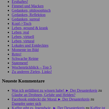
Ersthaftes!
Fimmel und Macken
Gedanken, philosophisch
Gedanken, Reflektion
Gedanken, surreal
Kopf->Tisch
Leben, gesund & krank
Leben, real
Leben, virtuell
Leben, virtural
Lokales und Entdecktes
Momente im Bild
Retro!
Schwache Reime
Statement!
Wochenrückblick – Top 5
Zu anderen Zielen, Links!
Neueste Kommentare
Was ich gefälligst zu wissen habe! ► Der Desasterkreis
zu
Glaube an Drohnen, Gefahr und Helden?
Facebook entdeckt die Moral ► Der Desasterkreis
zu
Dampfer unter sich
Kaffee gibt es. Irgendwie. ► Der Desasterkreis
zu
Kaffee ist