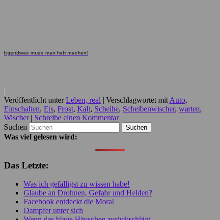
Irgendwas muss man halt machen!
Veröffentlicht unter
Leben, real
|
Verschlagwortet mit
Auto
,
Einschalten
,
Eis
,
Frost
,
Kalt
,
Scheibe
,
Scheibenwischer
,
warten
,
Wischer
|
Schreibe einen Kommentar
Suchen
Was viel gelesen wird:
Das Letzte:
Was ich gefälligst zu wissen habe!
Glaube an Drohnen, Gefahr und Helden?
Facebook entdeckt die Moral
Dampfer unter sich
Wenn das blaue Häuschen zurückschlägt