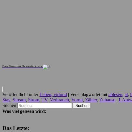
Das Team im Desasterkreis
Veröffentlicht unter
Leben, virtural
|
Verschlagwortet mit
ablesen
,
at
,
Stay
,
Stream
,
Strom
,
TV
,
Verbrauch
,
Vorrat
,
Zähler
,
Zuhause
|
1
Antw
Suchen
Was viel gelesen wird:
Das Letzte: