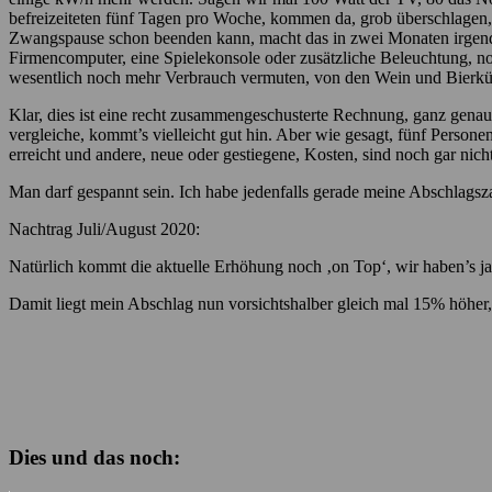
befreizeiteten fünf Tagen pro Woche, kommen da, grob überschlagen,
Zwangspause schon beenden kann, macht das in zwei Monaten irgendwo
Firmencomputer, eine Spielekonsole oder zusätzliche Beleuchtung, n
wesentlich noch mehr Verbrauch vermuten, von den Wein und Bierküh
Klar, dies ist eine recht zusammengeschusterte Rechnung, ganz gena
vergleiche, kommt’s vielleicht gut hin. Aber wie gesagt, fünf Person
erreicht und andere, neue oder gestiegene, Kosten, sind noch gar nich
Man darf gespannt sein. Ich habe jedenfalls gerade meine Abschlags
Nachtrag Juli/August 2020:
Natürlich kommt die aktuelle Erhöhung noch ‚on Top‘, wir haben’s ja,
Damit liegt mein Abschlag nun vorsichtshalber gleich mal 15% höhe
Dies und das noch: