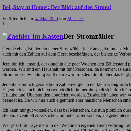
Bei ‚Stay at Home‘: Der Blick auf den Strom!
Veröffentlicht am
4. Mai 2020
von
Mister F.
1
Der Stromzähler
Gerade eben, ist hier ein neuer Stromzähler ins Haus gekommen. Muss 
auch mit den Zahlen auf dem Gerät beschäftigen, der bisherige Verbrau
Jetzt bin ich jemand, der ohnehin alle paar Wochen den Zählerstand 
werden. Wir sind ein Haushalt mit fünf Personen, da kommt was zusam
Strompreisentwicklung zahlt man zwar trotzdem drauf, aber das liegt 
Jedenfalls bin ich gerade beim Zahlenvergleich ein klein wenig in S
Eigentlich ja auch nicht verwunderlich, immerhin spielt sich durch C
Urlaube und Überstunden abgefeiert worden. Zusätzlich haben wir, vorü
beendet ist. Da wir hier auch eigentlich eher häusliche Menschen sind, h
Ich kann mir gut vorstellen, dass bei Menschen, die nun plötzlich d
stehen. Eventuell zusätzliche Computer, öfter kochen, ausgedehnte
Wer jetzt fünf Tage mehr in der Woche im eigenen Heim verbringt, d
einige kW/h mehr werden. Sagen wir mal 100 Watt der TV, 80 das Note