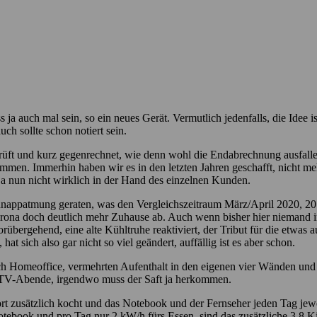
ja auch mal sein, so ein neues Gerät. Vermutlich jedenfalls, die Idee 
ch sollte schon notiert sein.
prüft und kurz gegenrechnet, wie denn wohl die Endabrechnung ausfall
men. Immerhin haben wir es in den letzten Jahren geschafft, nicht me
ja nun nicht wirklich in der Hand des einzelnen Kunden.
chnappatmung geraten, was den Vergleichszeitraum März/April 2020, 20
orona doch deutlich mehr Zuhause ab. Auch wenn bisher hier niemand in
bergehend, eine alte Kühltruhe reaktiviert, der Tribut für die etwas a
at sich also gar nicht so viel geändert, auffällig ist es aber schon.
urch Homeoffice, vermehrten Aufenthalt in den eigenen vier Wänden un
re TV-Abende, irgendwo muss der Saft ja herkommen.
ort zusätzlich kocht und das Notebook und der Fernseher jeden Tag jew
book und pro Tag nur 2 kW/h fürs Essen, sind das zusätzliche 3,8 Kilo