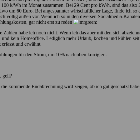
 100 k/Wh im Monat zusammen. Bei 29 Cent pro kW/h, sind das also 29
 um 60 Euro. Bei angespannter wirtschaftlicher Lage, finde ich so e
och völlig außen vor. Wenn ich so in den diversen Socialmedia-Kanäle
lungskosten, gar nicht erst zu reden
ue Zahlen habe ich noch nicht. Wenn ich das aber mit den sich abzei
en und kein Homeoffice. Lediglich mehr Urlaub, kochen und kühlen seit
t erfasst und erwähnt.
zahlungen für den Strom, um 10% nach oben korrigiert.
 gell?
r, die kommende Endabrechnung wird zeigen, ob ich gut geschätzt ha