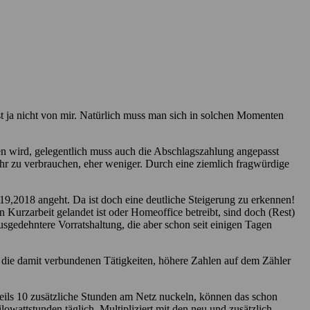
ist ja nicht von mir. Natürlich muss man sich in solchen Momenten
en wird, gelegentlich muss auch die Abschlagszahlung angepasst
hr zu verbrauchen, eher weniger. Durch eine ziemlich fragwürdige
19,2018 angeht. Da ist doch eine deutliche Steigerung zu erkennen!
 Kurzarbeit gelandet ist oder Homeoffice betreibt, sind doch (Rest)
usgedehntere Vorratshaltung, die aber schon seit einigen Tagen
d die damit verbundenen Tätigkeiten, höhere Zahlen auf dem Zähler
eils 10 zusätzliche Stunden am Netz nuckeln, können das schon
wattstunden täglich. Multipliziert mit den neu und zusätzlich