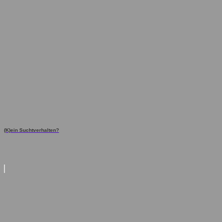
(K)ein Suchtverhalten?