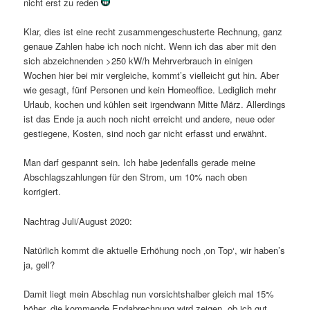
nicht erst zu reden
Klar, dies ist eine recht zusammengeschusterte Rechnung, ganz
genaue Zahlen habe ich noch nicht. Wenn ich das aber mit den
sich abzeichnenden >250 kW/h Mehrverbrauch in einigen
Wochen hier bei mir vergleiche, kommt’s vielleicht gut hin. Aber
wie gesagt, fünf Personen und kein Homeoffice. Lediglich mehr
Urlaub, kochen und kühlen seit irgendwann Mitte März. Allerdings
ist das Ende ja auch noch nicht erreicht und andere, neue oder
gestiegene, Kosten, sind noch gar nicht erfasst und erwähnt.
Man darf gespannt sein. Ich habe jedenfalls gerade meine
Abschlagszahlungen für den Strom, um 10% nach oben
korrigiert.
Nachtrag Juli/August 2020:
Natürlich kommt die aktuelle Erhöhung noch ‚on Top‘, wir haben’s
ja, gell?
Damit liegt mein Abschlag nun vorsichtshalber gleich mal 15%
höher, die kommende Endabrechnung wird zeigen, ob ich gut