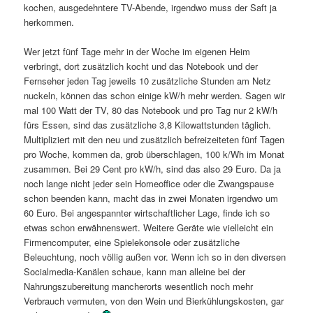
kochen, ausgedehntere TV-Abende, irgendwo muss der Saft ja
herkommen.
Wer jetzt fünf Tage mehr in der Woche im eigenen Heim
verbringt, dort zusätzlich kocht und das Notebook und der
Fernseher jeden Tag jeweils 10 zusätzliche Stunden am Netz
nuckeln, können das schon einige kW/h mehr werden. Sagen wir
mal 100 Watt der TV, 80 das Notebook und pro Tag nur 2 kW/h
fürs Essen, sind das zusätzliche 3,8 Kilowattstunden täglich.
Multipliziert mit den neu und zusätzlich befreizeiteten fünf Tagen
pro Woche, kommen da, grob überschlagen, 100 k/Wh im Monat
zusammen. Bei 29 Cent pro kW/h, sind das also 29 Euro. Da ja
noch lange nicht jeder sein Homeoffice oder die Zwangspause
schon beenden kann, macht das in zwei Monaten irgendwo um
60 Euro. Bei angespannter wirtschaftlicher Lage, finde ich so
etwas schon erwähnenswert. Weitere Geräte wie vielleicht ein
Firmencomputer, eine Spielekonsole oder zusätzliche
Beleuchtung, noch völlig außen vor. Wenn ich so in den diversen
Socialmedia-Kanälen schaue, kann man alleine bei der
Nahrungszubereitung mancherorts wesentlich noch mehr
Verbrauch vermuten, von den Wein und Bierkühlungskosten, gar