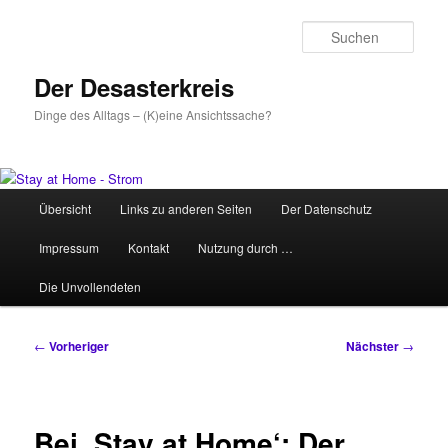
Zum
primären
Such
Inhalt
springen
Der Desasterkreis
Dinge des Alltags – (K)eine Ansichtssache?
Hauptmenü
Übersicht
Links zu anderen Seiten
Der Datenschutz
Impressum
Kontakt
Nutzung durch …
Die Unvollendeten
Beitragsnavigation
←
Vorheriger
Nächster
→
Bei ‚Stay at Home‘: Der