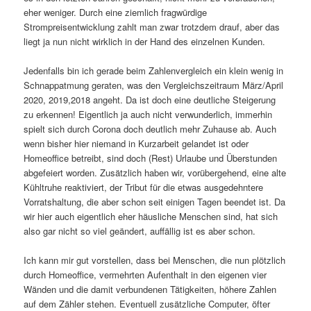
eher weniger. Durch eine ziemlich fragwürdige
Strompreisentwicklung zahlt man zwar trotzdem drauf, aber das
liegt ja nun nicht wirklich in der Hand des einzelnen Kunden.
Jedenfalls bin ich gerade beim Zahlenvergleich ein klein wenig in
Schnappatmung geraten, was den Vergleichszeitraum März/April
2020, 2019,2018 angeht. Da ist doch eine deutliche Steigerung
zu erkennen! Eigentlich ja auch nicht verwunderlich, immerhin
spielt sich durch Corona doch deutlich mehr Zuhause ab. Auch
wenn bisher hier niemand in Kurzarbeit gelandet ist oder
Homeoffice betreibt, sind doch (Rest) Urlaube und Überstunden
abgefeiert worden. Zusätzlich haben wir, vorübergehend, eine alte
Kühltruhe reaktiviert, der Tribut für die etwas ausgedehntere
Vorratshaltung, die aber schon seit einigen Tagen beendet ist. Da
wir hier auch eigentlich eher häusliche Menschen sind, hat sich
also gar nicht so viel geändert, auffällig ist es aber schon.
Ich kann mir gut vorstellen, dass bei Menschen, die nun plötzlich
durch Homeoffice, vermehrten Aufenthalt in den eigenen vier
Wänden und die damit verbundenen Tätigkeiten, höhere Zahlen
auf dem Zähler stehen. Eventuell zusätzliche Computer, öfter