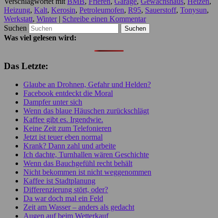
Verschlagwortet mit
BMB
,
Frieren
,
Garage
,
Gewächshaus
,
Heizen
,
Heizung
,
Kalt
,
Kerosin
,
Petroleumofen
,
R95
,
Sauerstoff
,
Tonysun
,
Werkstatt
,
Winter
|
Schreibe einen Kommentar
Suchen
Was viel gelesen wird:
Das Letzte:
Glaube an Drohnen, Gefahr und Helden?
Facebook entdeckt die Moral
Dampfer unter sich
Wenn das blaue Häuschen zurückschlägt
Kaffee gibt es. Irgendwie.
Keine Zeit zum Telefonieren
Jetzt ist teuer eben normal
Krank? Dann zahl und arbeite
Ich dachte, Turnhallen wären Geschichte
Wenn das Bauchgefühl recht behält
Nicht bekommen ist nicht weggenommen
Kaffee ist Stadtplanung
Differenzierung stört, oder?
Da war doch mal ein Feld
Zeit am Wasser – anders als gedacht
Augen auf beim Wetterkauf