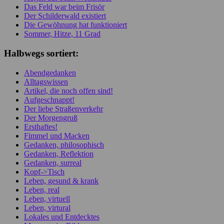
Das Feld war beim Frisör
Der Schilderwald existiert
Die Gewöhnung hat funktioniert
Sommer, Hitze, 11 Grad
Halbwegs sortiert:
Abendgedanken
Alltagswissen
Artikel, die noch offen sind!
Aufgeschnappt!
Der liebe Straßenverkehr
Der Morgengruß
Ersthaftes!
Fimmel und Macken
Gedanken, philosophisch
Gedanken, Reflektion
Gedanken, surreal
Kopf->Tisch
Leben, gesund & krank
Leben, real
Leben, virtuell
Leben, virtural
Lokales und Entdecktes