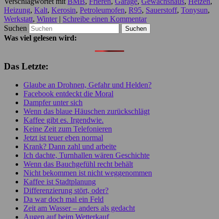
Verschlagwortet mit
BMB
,
Frieren
,
Garage
,
Gewächshaus
,
Heizen
,
Heizung
,
Kalt
,
Kerosin
,
Petroleumofen
,
R95
,
Sauerstoff
,
Tonysun
,
Werkstatt
,
Winter
|
Schreibe einen Kommentar
Suchen
Was viel gelesen wird:
Das Letzte:
Glaube an Drohnen, Gefahr und Helden?
Facebook entdeckt die Moral
Dampfer unter sich
Wenn das blaue Häuschen zurückschlägt
Kaffee gibt es. Irgendwie.
Keine Zeit zum Telefonieren
Jetzt ist teuer eben normal
Krank? Dann zahl und arbeite
Ich dachte, Turnhallen wären Geschichte
Wenn das Bauchgefühl recht behält
Nicht bekommen ist nicht weggenommen
Kaffee ist Stadtplanung
Differenzierung stört, oder?
Da war doch mal ein Feld
Zeit am Wasser – anders als gedacht
Augen auf beim Wetterkauf