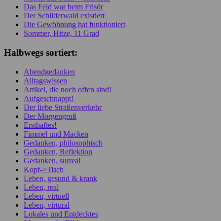
Das Feld war beim Frisör
Der Schilderwald existiert
Die Gewöhnung hat funktioniert
Sommer, Hitze, 11 Grad
Halbwegs sortiert:
Abendgedanken
Alltagswissen
Artikel, die noch offen sind!
Aufgeschnappt!
Der liebe Straßenverkehr
Der Morgengruß
Ersthaftes!
Fimmel und Macken
Gedanken, philosophisch
Gedanken, Reflektion
Gedanken, surreal
Kopf->Tisch
Leben, gesund & krank
Leben, real
Leben, virtuell
Leben, virtural
Lokales und Entdecktes