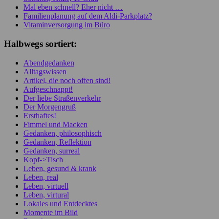
Mal eben schnell? Eher nicht …
Familienplanung auf dem Aldi-Parkplatz?
Vitaminversorgung im Büro
Halbwegs sortiert:
Abendgedanken
Alltagswissen
Artikel, die noch offen sind!
Aufgeschnappt!
Der liebe Straßenverkehr
Der Morgengruß
Ersthaftes!
Fimmel und Macken
Gedanken, philosophisch
Gedanken, Reflektion
Gedanken, surreal
Kopf->Tisch
Leben, gesund & krank
Leben, real
Leben, virtuell
Leben, virtural
Lokales und Entdecktes
Momente im Bild