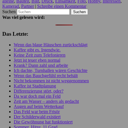
alleine
,
Bauteil
,
Bild
,
Druck
,
Einsamkeit
,
Foto
,
Hobby
,
Interessen
,
Kamerad
,
Partner
|
Schreibe einen Kommentar
Suchen
Was viel gelesen wird:
Das Letzte:
Wenn das blaue Häuschen zurückschlägt
Kaffee gibt es. Irgendwie.
Keine Zeit zum Telefonieren
Jetzt ist teuer eben normal
Krank? Dann zahl und arbeite
Ich dachte, Turnhallen wären Geschichte
Wenn das Bauchgefühl recht behält
Nicht bekommen ist nicht weggenommen
Kaffee ist Stadtplanung
Differenzierung stört, oder?
Da war doch mal ein Feld
Zeit am Wasser – anders als gedacht
Augen auf beim Wetterkauf
Das Feld war beim Frisör
Der Schilderwald existiert
Die Gewöhnung hat funktioniert
Sommer, Hitze, 11 Grad