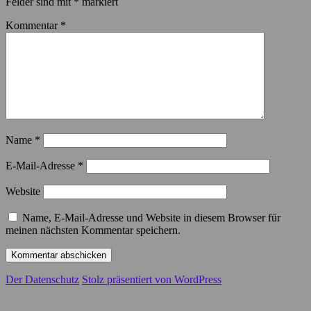
Felder sind mit
*
markiert
Kommentar
*
Name
*
E-Mail-Adresse
*
Website
Name, E-Mail-Adresse und Website in diesem Browser für
meinen nächsten Kommentar speichern.
Der Datenschutz
Stolz präsentiert von WordPress