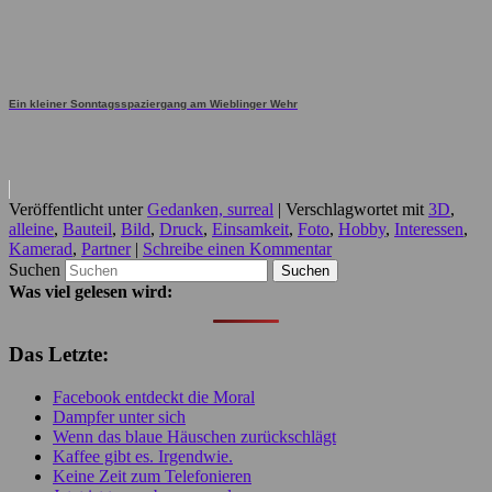
Ein kleiner Sonntagsspaziergang am Wieblinger Wehr
Veröffentlicht unter
Gedanken, surreal
|
Verschlagwortet mit
3D
,
alleine
,
Bauteil
,
Bild
,
Druck
,
Einsamkeit
,
Foto
,
Hobby
,
Interessen
,
Kamerad
,
Partner
|
Schreibe einen Kommentar
Suchen
Was viel gelesen wird:
Das Letzte:
Facebook entdeckt die Moral
Dampfer unter sich
Wenn das blaue Häuschen zurückschlägt
Kaffee gibt es. Irgendwie.
Keine Zeit zum Telefonieren