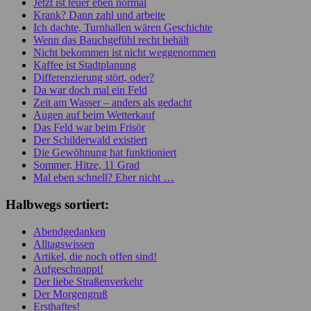
Jetzt ist teuer eben normal
Krank? Dann zahl und arbeite
Ich dachte, Turnhallen wären Geschichte
Wenn das Bauchgefühl recht behält
Nicht bekommen ist nicht weggenommen
Kaffee ist Stadtplanung
Differenzierung stört, oder?
Da war doch mal ein Feld
Zeit am Wasser – anders als gedacht
Augen auf beim Wetterkauf
Das Feld war beim Frisör
Der Schilderwald existiert
Die Gewöhnung hat funktioniert
Sommer, Hitze, 11 Grad
Mal eben schnell? Eher nicht …
Halbwegs sortiert:
Abendgedanken
Alltagswissen
Artikel, die noch offen sind!
Aufgeschnappt!
Der liebe Straßenverkehr
Der Morgengruß
Ersthaftes!