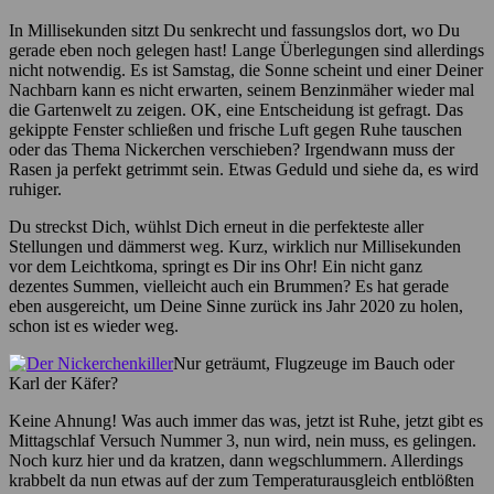
In Millisekunden sitzt Du senkrecht und fassungslos dort, wo Du
gerade eben noch gelegen hast! Lange Überlegungen sind allerdings
nicht notwendig. Es ist Samstag, die Sonne scheint und einer Deiner
Nachbarn kann es nicht erwarten, seinem Benzinmäher wieder mal
die Gartenwelt zu zeigen. OK, eine Entscheidung ist gefragt. Das
gekippte Fenster schließen und frische Luft gegen Ruhe tauschen
oder das Thema Nickerchen verschieben? Irgendwann muss der
Rasen ja perfekt getrimmt sein. Etwas Geduld und siehe da, es wird
ruhiger.
Du streckst Dich, wühlst Dich erneut in die perfekteste aller
Stellungen und dämmerst weg. Kurz, wirklich nur Millisekunden
vor dem Leichtkoma, springt es Dir ins Ohr! Ein nicht ganz
dezentes Summen, vielleicht auch ein Brummen? Es hat gerade
eben ausgereicht, um Deine Sinne zurück ins Jahr 2020 zu holen,
schon ist es wieder weg.
Nur geträumt, Flugzeuge im Bauch oder
Karl der Käfer?
Keine Ahnung! Was auch immer das was, jetzt ist Ruhe, jetzt gibt es
Mittagschlaf Versuch Nummer 3, nun wird, nein muss, es gelingen.
Noch kurz hier und da kratzen, dann wegschlummern. Allerdings
krabbelt da nun etwas auf der zum Temperaturausgleich entblößten