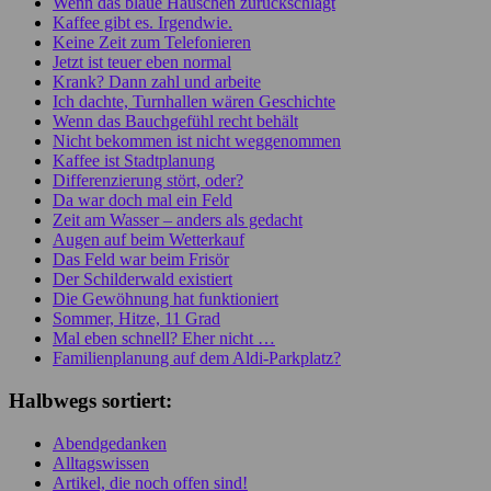
Wenn das blaue Häuschen zurückschlägt
Kaffee gibt es. Irgendwie.
Keine Zeit zum Telefonieren
Jetzt ist teuer eben normal
Krank? Dann zahl und arbeite
Ich dachte, Turnhallen wären Geschichte
Wenn das Bauchgefühl recht behält
Nicht bekommen ist nicht weggenommen
Kaffee ist Stadtplanung
Differenzierung stört, oder?
Da war doch mal ein Feld
Zeit am Wasser – anders als gedacht
Augen auf beim Wetterkauf
Das Feld war beim Frisör
Der Schilderwald existiert
Die Gewöhnung hat funktioniert
Sommer, Hitze, 11 Grad
Mal eben schnell? Eher nicht …
Familienplanung auf dem Aldi-Parkplatz?
Halbwegs sortiert:
Abendgedanken
Alltagswissen
Artikel, die noch offen sind!