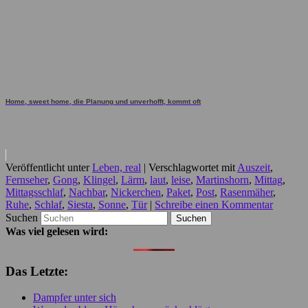
Home, sweet home, die Planung und unverhofft, kommt oft
Veröffentlicht unter
Leben, real
|
Verschlagwortet mit
Auszeit
,
Fernseher
,
Gong
,
Klingel
,
Lärm
,
laut
,
leise
,
Martinshorn
,
Mittag
,
Mittagsschlaf
,
Nachbar
,
Nickerchen
,
Paket
,
Post
,
Rasenmäher
,
Ruhe
,
Schlaf
,
Siesta
,
Sonne
,
Tür
|
Schreibe einen Kommentar
Suchen
Was viel gelesen wird:
Das Letzte:
Dampfer unter sich