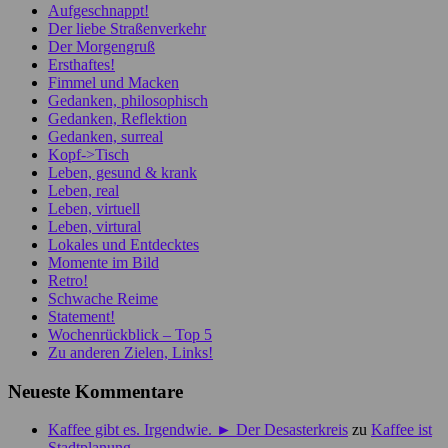
Aufgeschnappt!
Der liebe Straßenverkehr
Der Morgengruß
Ersthaftes!
Fimmel und Macken
Gedanken, philosophisch
Gedanken, Reflektion
Gedanken, surreal
Kopf->Tisch
Leben, gesund & krank
Leben, real
Leben, virtuell
Leben, virtural
Lokales und Entdecktes
Momente im Bild
Retro!
Schwache Reime
Statement!
Wochenrückblick – Top 5
Zu anderen Zielen, Links!
Neueste Kommentare
Kaffee gibt es. Irgendwie. ► Der Desasterkreis
zu
Kaffee ist
Stadtplanung