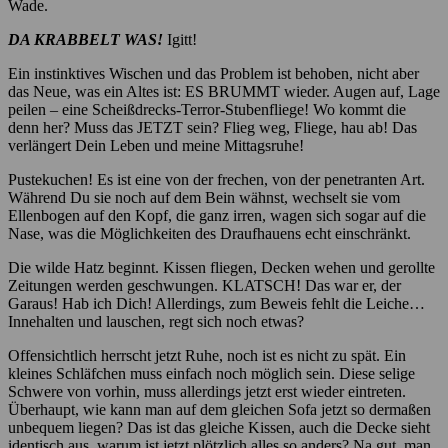
Wade.
DA KRABBELT WAS!
Igitt!
Ein instinktives Wischen und das Problem ist behoben, nicht aber
das Neue, was ein Altes ist: ES BRUMMT wieder. Augen auf, Lage
peilen – eine Scheißdrecks-Terror-Stubenfliege! Wo kommt die
denn her? Muss das JETZT sein? Flieg weg, Fliege, hau ab! Das
verlängert Dein Leben und meine Mittagsruhe!
Pustekuchen! Es ist eine von der frechen, von der penetranten Art.
Während Du sie noch auf dem Bein wähnst, wechselt sie vom
Ellenbogen auf den Kopf, die ganz irren, wagen sich sogar auf die
Nase, was die Möglichkeiten des Draufhauens echt einschränkt.
Die wilde Hatz beginnt. Kissen fliegen, Decken wehen und gerollte
Zeitungen werden geschwungen. KLATSCH! Das war er, der
Garaus! Hab ich Dich! Allerdings, zum Beweis fehlt die Leiche…
Innehalten und lauschen, regt sich noch etwas?
Offensichtlich herrscht jetzt Ruhe, noch ist es nicht zu spät. Ein
kleines Schläfchen muss einfach noch möglich sein. Diese selige
Schwere von vorhin, muss allerdings jetzt erst wieder eintreten.
Überhaupt, wie kann man auf dem gleichen Sofa jetzt so dermaßen
unbequem liegen? Das ist das gleiche Kissen, auch die Decke sieht
identisch aus, warum ist jetzt plötzlich alles so anders? Na gut, man