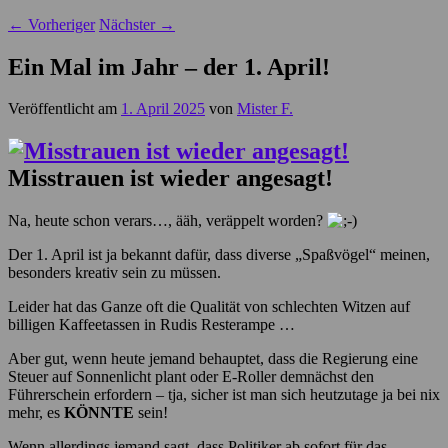
←
Vorheriger
Nächster
→
Ein Mal im Jahr – der 1. April!
Veröffentlicht am
1. April 2025
von
Mister F.
Misstrauen ist wieder angesagt!
Na, heute schon verars…, ääh, veräppelt worden?
Der 1. April ist ja bekannt dafür, dass diverse „Spaßvögel“ meinen,
besonders kreativ sein zu müssen.
Leider hat das Ganze oft die Qualität von schlechten Witzen auf
billigen Kaffeetassen in Rudis Resterampe …
Aber gut, wenn heute jemand behauptet, dass die Regierung eine
Steuer auf Sonnenlicht plant oder E-Roller demnächst den
Führerschein erfordern – tja, sicher ist man sich heutzutage ja bei nix
mehr, es
KÖNNTE
sein!
Wenn allerdings jemand sagt, dass Politiker ab sofort für das