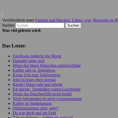
Veröffentlicht unter
Fimmel und Macken
,
Leben, real
,
Momente im B
Suchen
Was viel gelesen wird:
Das Letzte:
Facebook entdeckt die Moral
Dampfer unter sich
Wenn das blaue Häuschen zurückschlägt
Kaffee gibt es. Irgendwie.
Keine Zeit zum Telefonieren
Jetzt ist teuer eben normal
Krank? Dann zahl und arbeite
Ich dachte, Turnhallen wären Geschichte
Wenn das Bauchgefühl recht behält
Nicht bekommen ist nicht weggenommen
Kaffee ist Stadtplanung
Differenzierung stört, oder?
Da war doch mal ein Feld
Zeit am Wasser – anders als gedacht