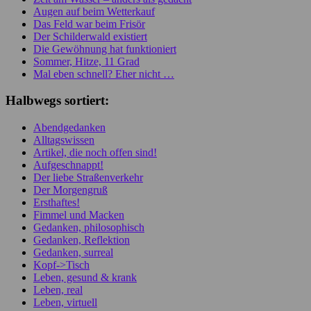
Augen auf beim Wetterkauf
Das Feld war beim Frisör
Der Schilderwald existiert
Die Gewöhnung hat funktioniert
Sommer, Hitze, 11 Grad
Mal eben schnell? Eher nicht …
Halbwegs sortiert:
Abendgedanken
Alltagswissen
Artikel, die noch offen sind!
Aufgeschnappt!
Der liebe Straßenverkehr
Der Morgengruß
Ersthaftes!
Fimmel und Macken
Gedanken, philosophisch
Gedanken, Reflektion
Gedanken, surreal
Kopf->Tisch
Leben, gesund & krank
Leben, real
Leben, virtuell