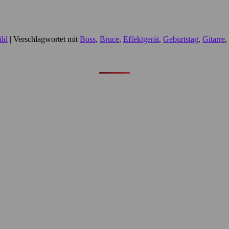
ild
|
Verschlagwortet mit
Boss
,
Bruce
,
Effektgerät
,
Geburtstag
,
Gitarre
,