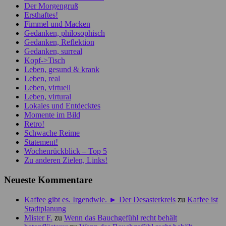
Der Morgengruß
Ersthaftes!
Fimmel und Macken
Gedanken, philosophisch
Gedanken, Reflektion
Gedanken, surreal
Kopf->Tisch
Leben, gesund & krank
Leben, real
Leben, virtuell
Leben, virtural
Lokales und Entdecktes
Momente im Bild
Retro!
Schwache Reime
Statement!
Wochenrückblick – Top 5
Zu anderen Zielen, Links!
Neueste Kommentare
Kaffee gibt es. Irgendwie. ► Der Desasterkreis
zu
Kaffee ist
Stadtplanung
Mister F.
zu
Wenn das Bauchgefühl recht behält