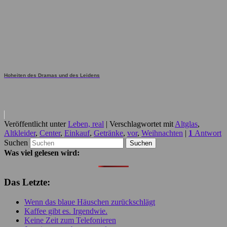
Hoheiten des Dramas und des Leidens
Veröffentlicht unter
Leben, real
|
Verschlagwortet mit
Altglas
,
Altkleider
,
Center
,
Einkauf
,
Getränke
,
vor
,
Weihnachten
|
1
Antwort
Suchen
Was viel gelesen wird:
Das Letzte:
Wenn das blaue Häuschen zurückschlägt
Kaffee gibt es. Irgendwie.
Keine Zeit zum Telefonieren