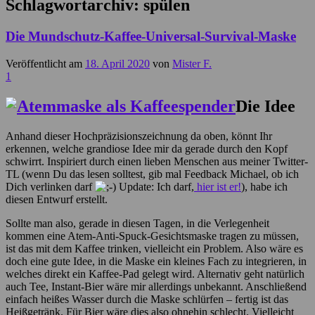
Schlagwortarchiv:
spülen
Die Mundschutz-Kaffee-Universal-Survival-Maske
Veröffentlicht am
18. April 2020
von
Mister F.
1
Die Idee
Anhand dieser Hochpräzisionszeichnung da oben, könnt Ihr
erkennen, welche grandiose Idee mir da gerade durch den Kopf
schwirrt. Inspiriert durch einen lieben Menschen aus meiner Twitter-
TL (wenn Du das lesen solltest, gib mal Feedback Michael, ob ich
Dich verlinken darf
Update: Ich darf,
hier ist er!
), habe ich
diesen Entwurf erstellt.
Sollte man also, gerade in diesen Tagen, in die Verlegenheit
kommen eine Atem-Anti-Spuck-Gesichtsmaske tragen zu müssen,
ist das mit dem Kaffee trinken, vielleicht ein Problem. Also wäre es
doch eine gute Idee, in die Maske ein kleines Fach zu integrieren, in
welches direkt ein Kaffee-Pad gelegt wird. Alternativ geht natürlich
auch Tee, Instant-Bier wäre mir allerdings unbekannt. Anschließend
einfach heißes Wasser durch die Maske schlürfen – fertig ist das
Heißgetränk. Für Bier wäre dies also ohnehin schlecht. Vielleicht