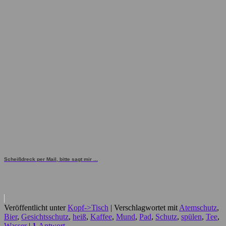
Scheißdreck per Mail, bitte sagt mir ...
Veröffentlicht unter
Kopf->Tisch
|
Verschlagwortet mit
Atemschutz
,
Bier
,
Gesichtsschutz
,
heiß
,
Kaffee
,
Mund
,
Pad
,
Schutz
,
spülen
,
Tee
,
Wasser
|
1
Antwort