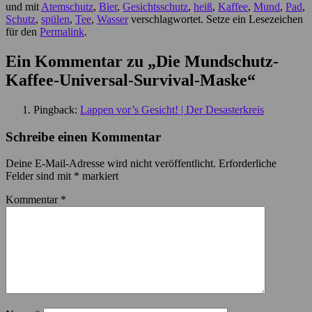
und mit
Atemschutz
,
Bier
,
Gesichtsschutz
,
heiß
,
Kaffee
,
Mund
,
Pad
,
Schutz
,
spülen
,
Tee
,
Wasser
verschlagwortet. Setze ein Lesezeichen
für den
Permalink
.
Ein Kommentar zu „
Die Mundschutz-
Kaffee-Universal-Survival-Maske
“
Pingback:
Lappen vor’s Gesicht! | Der Desasterkreis
Schreibe einen Kommentar
Deine E-Mail-Adresse wird nicht veröffentlicht.
Erforderliche
Felder sind mit
*
markiert
Kommentar
*