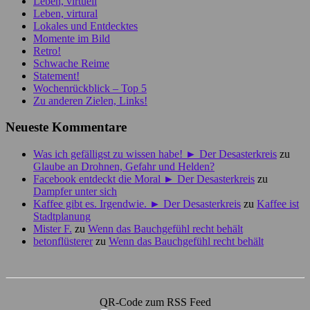
Leben, virtuell
Leben, virtural
Lokales und Entdecktes
Momente im Bild
Retro!
Schwache Reime
Statement!
Wochenrückblick – Top 5
Zu anderen Zielen, Links!
Neueste Kommentare
Was ich gefälligst zu wissen habe! ► Der Desasterkreis
zu
Glaube an Drohnen, Gefahr und Helden?
Facebook entdeckt die Moral ► Der Desasterkreis
zu
Dampfer unter sich
Kaffee gibt es. Irgendwie. ► Der Desasterkreis
zu
Kaffee ist
Stadtplanung
Mister F.
zu
Wenn das Bauchgefühl recht behält
betonflüsterer
zu
Wenn das Bauchgefühl recht behält
QR-Code zum RSS Feed