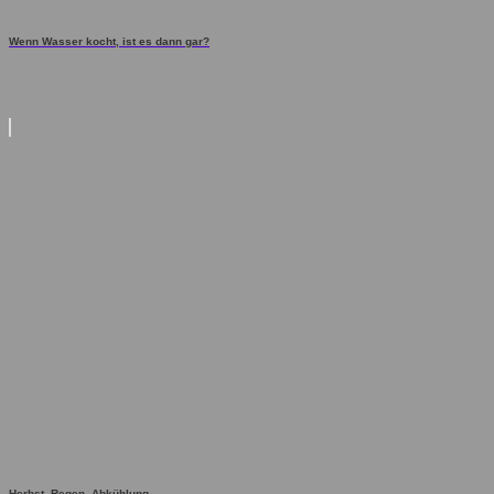
Wenn Wasser kocht, ist es dann gar?
Herbst, Regen, Abkühlung