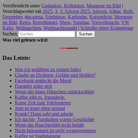
Veröffentlicht unter
Gedanken, Reflektion
,
Momente im Bild
|
Verschlagwortet mit
2025
,
3
,
3. Advent 2025
,
Advent
,
Alltag
,
Bulli
,
Dezember
,
dm-arena
,
Erlebnisse
,
Karlsruhe
,
Kerzenlicht
,
Momente
im Bild
,
Retro
,
Retrofimmel
,
Show
,
Sonntag
,
Vorweihnacht
,
VW
Käfer
,
Weihnachten
,
Weihnachtsmarkt
|
Schreibe einen Kommentar
Suchen
Was viel gelesen wird:
Das Letzte:
Was ich gefälligst zu wissen habe!
Glaube an Drohnen, Gefahr und Helden?
Facebook entdeckt die Moral
Dampfer unter sich
Wenn das blaue Häuschen zurückschlägt
Kaffee gibt es. Irgendwie.
Keine Zeit zum Telefonieren
Jetzt ist teuer eben normal
Krank? Dann zahl und arbeite
Ich dachte, Turnhallen wären Geschichte
Wenn das Bauchgefühl recht behält
Nicht bekommen ist nicht weggenommen
Kaffee ist Stadtplanung