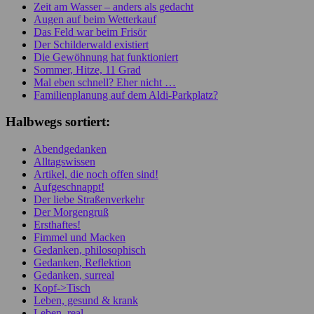
Zeit am Wasser – anders als gedacht
Augen auf beim Wetterkauf
Das Feld war beim Frisör
Der Schilderwald existiert
Die Gewöhnung hat funktioniert
Sommer, Hitze, 11 Grad
Mal eben schnell? Eher nicht …
Familienplanung auf dem Aldi-Parkplatz?
Halbwegs sortiert:
Abendgedanken
Alltagswissen
Artikel, die noch offen sind!
Aufgeschnappt!
Der liebe Straßenverkehr
Der Morgengruß
Ersthaftes!
Fimmel und Macken
Gedanken, philosophisch
Gedanken, Reflektion
Gedanken, surreal
Kopf->Tisch
Leben, gesund & krank
Leben, real