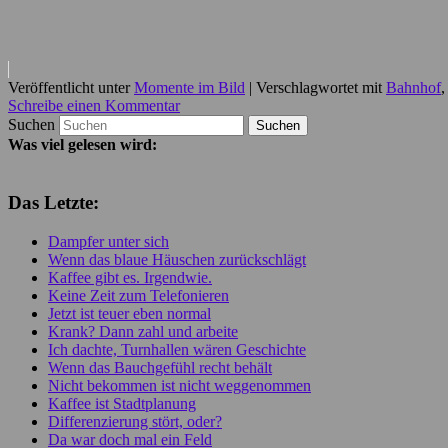
Veröffentlicht unter
Momente im Bild
|
Verschlagwortet mit
Bahnhof
Schreibe einen Kommentar
Suchen
Was viel gelesen wird:
Das Letzte:
Dampfer unter sich
Wenn das blaue Häuschen zurückschlägt
Kaffee gibt es. Irgendwie.
Keine Zeit zum Telefonieren
Jetzt ist teuer eben normal
Krank? Dann zahl und arbeite
Ich dachte, Turnhallen wären Geschichte
Wenn das Bauchgefühl recht behält
Nicht bekommen ist nicht weggenommen
Kaffee ist Stadtplanung
Differenzierung stört, oder?
Da war doch mal ein Feld