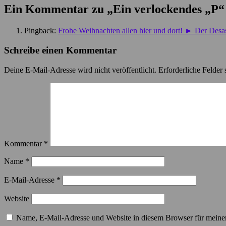
Ein Kommentar zu „
Ein verlockendes „P
Pingback:
Frohe Weihnachten allen hier und dort! ► Der Desas
Schreibe einen Kommentar
Deine E-Mail-Adresse wird nicht veröffentlicht.
Erforderliche Felder 
Kommentar
*
Name
*
E-Mail-Adresse
*
Website
Name, E-Mail-Adresse und Website in diesem Browser für meine