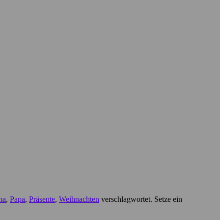
ma
,
Papa
,
Präsente
,
Weihnachten
verschlagwortet. Setze ein