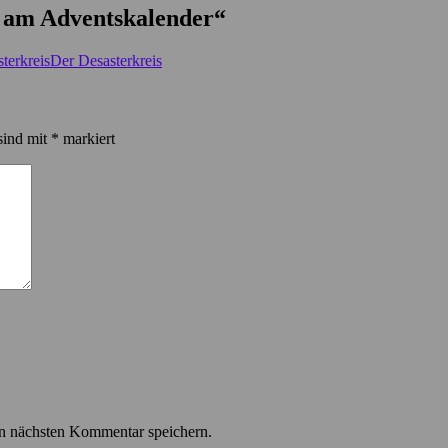
“ am Adventskalender
“
terkreisDer Desasterkreis
sind mit
*
markiert
n nächsten Kommentar speichern.