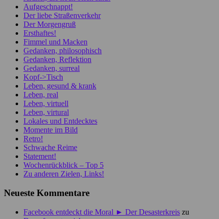
Aufgeschnappt!
Der liebe Straßenverkehr
Der Morgengruß
Ersthaftes!
Fimmel und Macken
Gedanken, philosophisch
Gedanken, Reflektion
Gedanken, surreal
Kopf->Tisch
Leben, gesund & krank
Leben, real
Leben, virtuell
Leben, virtural
Lokales und Entdecktes
Momente im Bild
Retro!
Schwache Reime
Statement!
Wochenrückblick – Top 5
Zu anderen Zielen, Links!
Neueste Kommentare
Facebook entdeckt die Moral ► Der Desasterkreis
zu