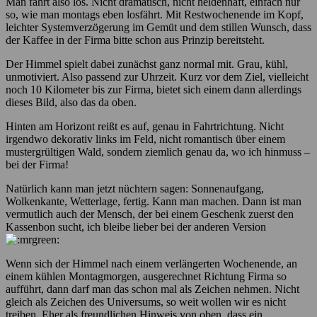
Man fährt also los. Nicht dramatisch, nicht heldenhaft, einfach nur
so, wie man montags eben losfährt. Mit Restwochenende im Kopf,
leichter Systemverzögerung im Gemüt und dem stillen Wunsch, dass
der Kaffee in der Firma bitte schon aus Prinzip bereitsteht.
Der Himmel spielt dabei zunächst ganz normal mit. Grau, kühl,
unmotiviert. Also passend zur Uhrzeit. Kurz vor dem Ziel, vielleicht
noch 10 Kilometer bis zur Firma, bietet sich einem dann allerdings
dieses Bild, also das da oben.
Hinten am Horizont reißt es auf, genau in Fahrtrichtung. Nicht
irgendwo dekorativ links im Feld, nicht romantisch über einem
mustergrültigen Wald, sondern ziemlich genau da, wo ich hinmuss –
bei der Firma!
Natürlich kann man jetzt nüchtern sagen: Sonnenaufgang,
Wolkenkante, Wetterlage, fertig. Kann man machen. Dann ist man
vermutlich auch der Mensch, der bei einem Geschenk zuerst den
Kassenbon sucht, ich bleibe lieber bei der anderen Version
Wenn sich der Himmel nach einem verlängerten Wochenende, an
einem kühlen Montagmorgen, ausgerechnet Richtung Firma so
aufführt, dann darf man das schon mal als Zeichen nehmen. Nicht
gleich als Zeichen des Universums, so weit wollen wir es nicht
treiben. Eher als freundlichen Hinweis von oben, dass ein