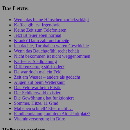
Das Letzte:
Wenn das blaue Häuschen zurückschlägt
Kaffee gibt es. Irgendwie.
Keine Zeit zum Telefonieren
Jetzt ist teuer eben normal
Krank? Dann zahl und arbeite
Ich dachte, Turnhallen wären Geschichte
Wenn das Bauchgefühl recht behält
Nicht bekommen ist nicht weggenommen
Kaffee ist Stadtplanung
Differenzierung stört, oder?
Da war doch mal ein Feld
Zeit am Wasser – anders als gedacht
Augen auf beim Wetterkauf
Das Feld war beim Frisör
Der Schilderwald existiert
Die Gewöhnung hat funktioniert
Sommer, Hitze, 11 Grad
Mal eben schnell? Eher nicht …
Familienplanung auf dem Aldi-Parkplatz?
Vitaminversorgung im Büro