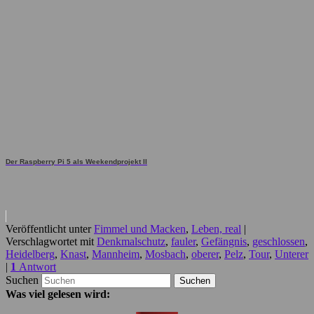
Der Raspberry Pi 5 als Weekendprojekt II
Veröffentlicht unter
Fimmel und Macken
,
Leben, real
|
Verschlagwortet mit
Denkmalschutz
,
fauler
,
Gefängnis
,
geschlossen
,
Heidelberg
,
Knast
,
Mannheim
,
Mosbach
,
oberer
,
Pelz
,
Tour
,
Unterer
|
1
Antwort
Suchen
Was viel gelesen wird: