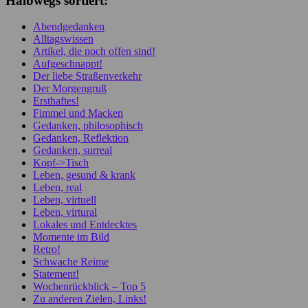
Halbwegs sortiert:
Abendgedanken
Alltagswissen
Artikel, die noch offen sind!
Aufgeschnappt!
Der liebe Straßenverkehr
Der Morgengruß
Ersthaftes!
Fimmel und Macken
Gedanken, philosophisch
Gedanken, Reflektion
Gedanken, surreal
Kopf->Tisch
Leben, gesund & krank
Leben, real
Leben, virtuell
Leben, virtural
Lokales und Entdecktes
Momente im Bild
Retro!
Schwache Reime
Statement!
Wochenrückblick – Top 5
Zu anderen Zielen, Links!