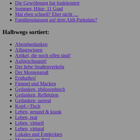
Die Gewöhnung hat funktioniert
Sommer, Hitze, 11 Grad
Mal eben schnell? Eher nicht …
Familienplanung auf dem Aldi-Parkplatz?
Halbwegs sortiert:
Abendgedanken
Alltagswissen
Artikel, die noch offen sind!
Aufgeschnappt!
Der liebe Straßenverkehr
Der Morgengruß
Ersthaftes!
Fimmel und Macken
Gedanken, philosophisch
Gedanken, Reflektion
Gedanken, surreal
Kopf->Tisch
Leben, gesund & krank
Leben, real
Leben, virtuell
Leben, virtural
Lokales und Entdecktes
Momente im Bild