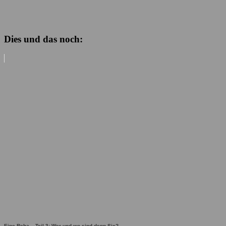
Dies und das noch:
Eine Reha – Teil 3: Wer und wo sind denn Sie?