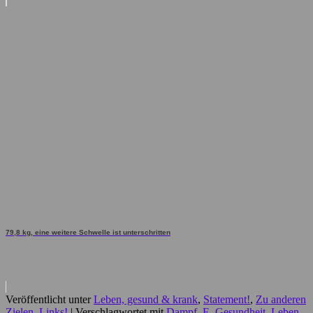
79,8 kg, eine weitere Schwelle ist unterschritten
Veröffentlicht unter
Leben, gesund & krank
,
Statement!
,
Zu anderen
Zielen, Links!
|
Verschlagwortet mit
Dampf
,
E
,
Gesundheit
,
Leben
,