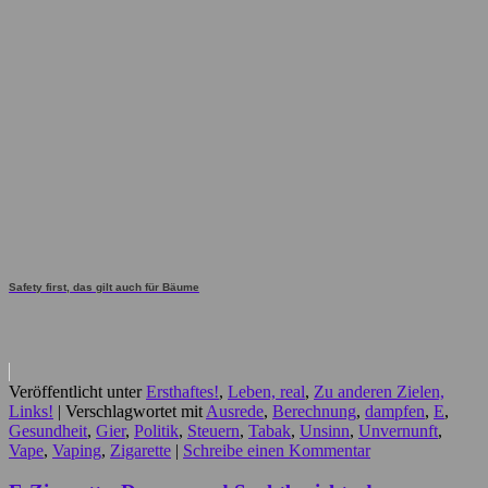
Safety first, das gilt auch für Bäume
Veröffentlicht unter
Ersthaftes!
,
Leben, real
,
Zu anderen Zielen,
Links!
|
Verschlagwortet mit
Ausrede
,
Berechnung
,
dampfen
,
E
,
Gesundheit
,
Gier
,
Politik
,
Steuern
,
Tabak
,
Unsinn
,
Unvernunft
,
Vape
,
Vaping
,
Zigarette
|
Schreibe einen Kommentar