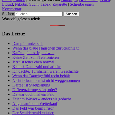
Liquid
,
Nikotin
,
Sucht
,
Tabak
,
Zigarette
|
Schreibe einen
Kommentar
Suchen
Was viel gelesen wird:
Das Letzte:
Dampfer unter sich
Wenn das blaue Häuschen zurückschlägt
Kaffee gibt es. Irgendwie.
Keine Zeit zum Telefonieren
Jetzt ist teuer eben normal
Krank? Dann zahl und arbeite
Ich dachte, Turnhallen wären Geschichte
Wenn das Bauchgefühl recht behält
Nicht bekommen ist nicht weggenommen
Kaffee ist Stadtplanung
Differenzierung stört, oder?
Da war doch mal ein Feld
Zeit am Wasser – anders als gedacht
Augen auf beim Wetterkauf
Das Feld war beim Frisör
Der Schilderwald existiert