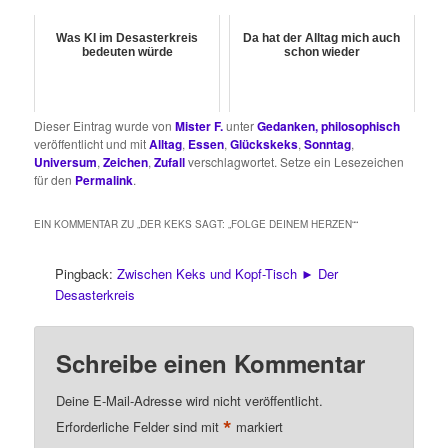
Was KI im Desasterkreis
Da hat der Alltag mich auch
bedeuten würde
schon wieder
Dieser Eintrag wurde von
Mister F.
unter
Gedanken, philosophisch
veröffentlicht und mit
Alltag
,
Essen
,
Glückskeks
,
Sonntag
,
Universum
,
Zeichen
,
Zufall
verschlagwortet. Setze ein Lesezeichen
für den
Permalink
.
EIN KOMMENTAR ZU „
DER KEKS SAGT: „FOLGE DEINEM HERZEN“
“
Pingback:
Zwischen Keks und Kopf-Tisch ► Der
Desasterkreis
Schreibe einen Kommentar
Deine E-Mail-Adresse wird nicht veröffentlicht.
*
Erforderliche Felder sind mit
markiert